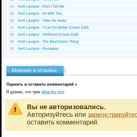
Avril Lavigne - Don`t Tell Me
14
Avril Lavigne - Im With You
15
Avril Lavigne - Take me away
16
Avril Lavigne - I Can Do Better (Clean Edit)
17
Avril Lavigne - Girlfriend (Clean Edit)
18
Avril Lavigne - The Best Damn Thing
19
Avril Lavigne - Runaway
20
Мнения и отзывы
Оценить и оставить комментарий »
Я думаю, что трек
:
What the Hell
Вы не авторизовались.
Авторизуйтесь или
зарегистрируйте
оставить комментарий.