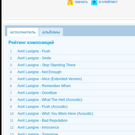
скачать
в плейлист
исполнитель
альбомы
Рейтинг композиций
Avril Lavigne - Push
1
Avril Lavigne - Smile
2
Avril Lavigne - Stop Standing There
3
Avril Lavigne - Not Enough
4
Avril Lavigne - Alice (Extended Version)
5
Avril Lavigne - Remember When
6
Avril Lavigne - Goodbye
7
Avril Lavigne - What The Hell (Acoustic)
8
Avril Lavigne - Push (Acoustic)
9
Avril Lavigne - Wish You Were Here (Acoustic)
10
Avril Lavigne - Bad Reputation
11
Avril Lavigne - Innocence
12
Avril Lavigne - Tomorrow
13