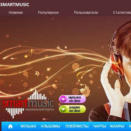
Новинки
Популярное
Пользователи
Статистик
МУЗЫКА
АЛЬБОМЫ
ПЛЕЙЛИСТЫ
ЧАРТЫ
ЖАНРЫ