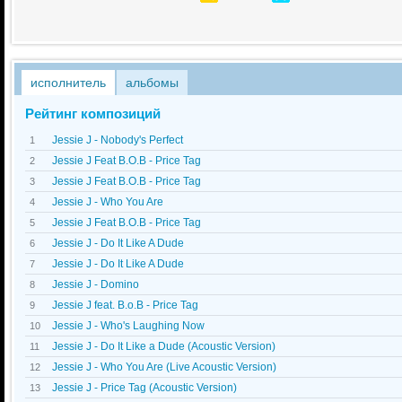
исполнитель
альбомы
Рейтинг композиций
Jessie J - Nobody's Perfect
1
Jessie J Feat B.O.B - Price Tag
2
Jessie J Feat B.O.B - Price Tag
3
Jessie J - Who You Are
4
Jessie J Feat B.O.B - Price Tag
5
Jessie J - Do It Like A Dude
6
Jessie J - Do It Like A Dude
7
Jessie J - Domino
8
Jessie J feat. B.o.B - Price Tag
9
Jessie J - Who's Laughing Now
10
Jessie J - Do It Like a Dude (Acoustic Version)
11
Jessie J - Who You Are (Live Acoustic Version)
12
Jessie J - Price Tag (Acoustic Version)
13