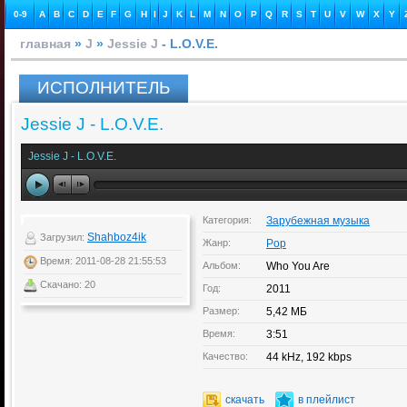
0-9
A
B
C
D
E
F
G
H
I
J
K
L
M
N
O
P
Q
R
S
T
U
V
W
X
Y
главная
»
J
»
Jessie J
- L.O.V.E.
ИСПОЛНИТЕЛЬ
Jessie J - L.O.V.E.
Jessie J - L.O.V.E.
Категория:
Зарубежная музыка
Shahboz4ik
Загрузил:
Жанр:
Pop
Время: 2011-08-28 21:55:53
Альбом:
Who You Are
Скачано: 20
Год:
2011
Размер:
5,42 МБ
Время:
3:51
Качество:
44 kHz, 192 kbps
скачать
в плейлист