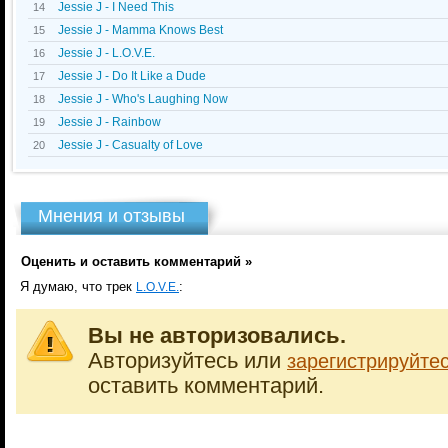
Jessie J - I Need This
14
Jessie J - Mamma Knows Best
15
Jessie J - L.O.V.E.
16
Jessie J - Do It Like a Dude
17
Jessie J - Who's Laughing Now
18
Jessie J - Rainbow
19
Jessie J - Casualty of Love
20
Мнения и отзывы
Оценить и оставить комментарий »
Я думаю, что трек
:
L.O.V.E.
Вы не авторизовались.
Авторизуйтесь или
зарегистрируйте
оставить комментарий.