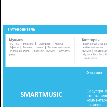
Путеводитель
Музыка
Категории
|
|
|
|
ТОП 50
Новинки
Плейлисты
Чарты
Таджикская музыка
|
|
|
|
|
Афиша
Релизы
Клипы
Таджикские клипы
Узбекские песни
|
|
|
Узбекские клипы
Слушать музыку
Слушать
музыка
Восточна
радио
Музыка 70-х 80-х 9
Саундтреки
|
О проекте
Copyright 
ответствен
комментари
размещены 