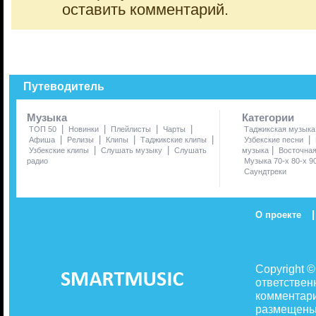
оставить комментарий.
Путеводитель
Музыка
Категории
|
|
|
|
ТОП 50
Новинки
Плейлисты
Чарты
Таджикская музыка
|
|
|
|
|
Афиша
Релизы
Клипы
Таджикские клипы
Узбекские песни
|
|
|
Узбекские клипы
Слушать музыку
Слушать
музыка
Восточна
радио
Музыка 70-х 80-х 9
Саундтреки
|
О проекте
Copyright 
ответствен
комментари
размещены 