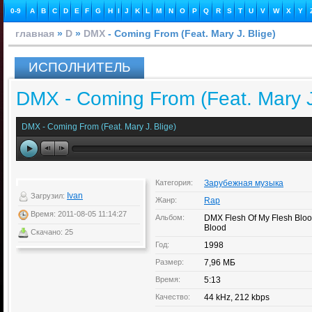
0-9
A
B
C
D
E
F
G
H
I
J
K
L
M
N
O
P
Q
R
S
T
U
V
W
X
Y
главная
»
D
»
DMX
- Coming From (Feat. Mary J. Blige)
ИСПОЛНИТЕЛЬ
DMX - Coming From (Feat. Mary J
DMX - Coming From (Feat. Mary J. Blige)
Категория:
Зарубежная музыка
Ivan
Загрузил:
Жанр:
Rap
Время: 2011-08-05 11:14:27
Альбом:
DMX Flesh Of My Flesh Bloo
Blood
Скачано: 25
Год:
1998
Размер:
7,96 МБ
Время:
5:13
Качество:
44 kHz, 212 kbps