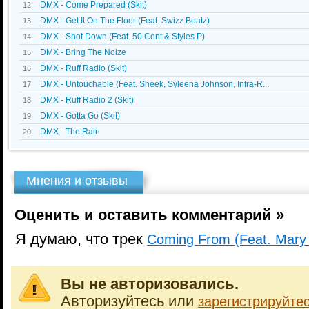
DMX - Come Prepared (Skit)
12
DMX - Get It On The Floor (Feat. Swizz Beatz)
13
DMX - Shot Down (Feat. 50 Cent & Styles P)
14
DMX - Bring The Noize
15
DMX - Ruff Radio (Skit)
16
DMX - Untouchable (Feat. Sheek, Syleena Johnson, Infra-R...
17
DMX - Ruff Radio 2 (Skit)
18
DMX - Gotta Go (Skit)
19
DMX - The Rain
20
Мнения и отзывы
Оценить и оставить комментарий »
Я думаю, что трек
Coming From (Feat. Mary J
Вы не авторизовались.
Авторизуйтесь или
зарегистрируйте