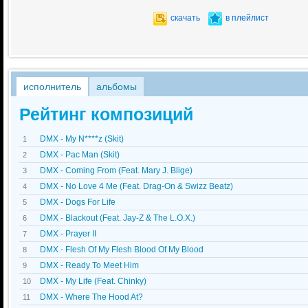
скачать
в плейлист
исполнитель
альбомы
Рейтинг композиций
DMX - My N****z (Skit)
1
DMX - Pac Man (Skit)
2
DMX - Coming From (Feat. Mary J. Blige)
3
DMX - No Love 4 Me (Feat. Drag-On & Swizz Beatz)
4
DMX - Dogs For Life
5
DMX - Blackout (Feat. Jay-Z & The L.O.X.)
6
DMX - Prayer II
7
DMX - Flesh Of My Flesh Blood Of My Blood
8
DMX - Ready To Meet Him
9
DMX - My Life (Feat. Chinky)
10
DMX - Where The Hood At?
11