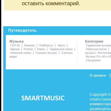
оставить комментарий.
Путеводитель
Музыка
Категории
|
|
|
|
ТОП 50
Новинки
Плейлисты
Чарты
Таджикская музыка
|
|
|
|
|
Афиша
Релизы
Клипы
Таджикские клипы
Узбекские песни
|
|
|
Узбекские клипы
Слушать музыку
Слушать
музыка
Восточна
радио
Музыка 70-х 80-х 9
Саундтреки
|
О проекте
Copyright 
ответствен
комментари
размещены 