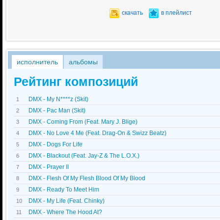
скачать
в плейлист
исполнитель
альбомы
Рейтинг композиций
DMX - My N****z (Skit)
1
DMX - Pac Man (Skit)
2
DMX - Coming From (Feat. Mary J. Blige)
3
DMX - No Love 4 Me (Feat. Drag-On & Swizz Beatz)
4
DMX - Dogs For Life
5
DMX - Blackout (Feat. Jay-Z & The L.O.X.)
6
DMX - Prayer II
7
DMX - Flesh Of My Flesh Blood Of My Blood
8
DMX - Ready To Meet Him
9
DMX - My Life (Feat. Chinky)
10
DMX - Where The Hood At?
11