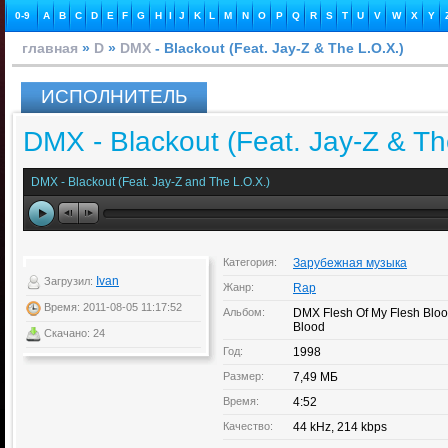
0-9
A
B
C
D
E
F
G
H
I
J
K
L
M
N
O
P
Q
R
S
T
U
V
W
X
Y
главная
»
D
»
DMX
- Blackout (Feat. Jay-Z & The L.O.X.)
ИСПОЛНИТЕЛЬ
DMX - Blackout (Feat. Jay-Z & Th
DMX - Blackout (Feat. Jay-Z and The L.O.X.)
Категория:
Зарубежная музыка
Ivan
Загрузил:
Жанр:
Rap
Время: 2011-08-05 11:17:52
Альбом:
DMX Flesh Of My Flesh Bloo
Blood
Скачано: 24
Год:
1998
Размер:
7,49 МБ
Время:
4:52
Качество:
44 kHz, 214 kbps