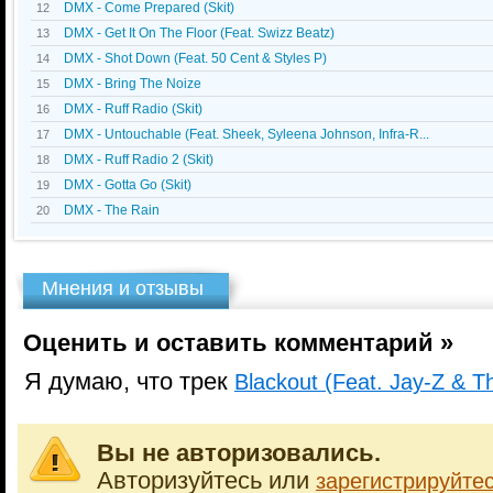
DMX - Come Prepared (Skit)
12
DMX - Get It On The Floor (Feat. Swizz Beatz)
13
DMX - Shot Down (Feat. 50 Cent & Styles P)
14
DMX - Bring The Noize
15
DMX - Ruff Radio (Skit)
16
DMX - Untouchable (Feat. Sheek, Syleena Johnson, Infra-R...
17
DMX - Ruff Radio 2 (Skit)
18
DMX - Gotta Go (Skit)
19
DMX - The Rain
20
Мнения и отзывы
Оценить и оставить комментарий »
Я думаю, что трек
Blackout (Feat. Jay-Z & T
Вы не авторизовались.
Авторизуйтесь или
зарегистрируйте