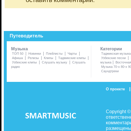
оставить комментарий.
Путеводитель
Музыка
Категории
|
|
|
|
ТОП 50
Новинки
Плейлисты
Чарты
Таджикская музыка
|
|
|
|
|
Афиша
Релизы
Клипы
Таджикские клипы
Узбекские песни
|
|
|
Узбекские клипы
Слушать музыку
Слушать
музыка
Восточна
радио
Музыка 70-х 80-х 9
Саундтреки
|
О проекте
Copyright 
ответствен
комментари
размещены 