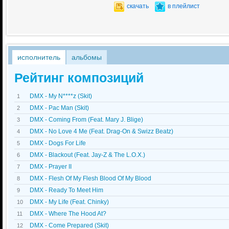
скачать
в плейлист
исполнитель
альбомы
Рейтинг композиций
DMX - My N****z (Skit)
1
DMX - Pac Man (Skit)
2
DMX - Coming From (Feat. Mary J. Blige)
3
DMX - No Love 4 Me (Feat. Drag-On & Swizz Beatz)
4
DMX - Dogs For Life
5
DMX - Blackout (Feat. Jay-Z & The L.O.X.)
6
DMX - Prayer II
7
DMX - Flesh Of My Flesh Blood Of My Blood
8
DMX - Ready To Meet Him
9
DMX - My Life (Feat. Chinky)
10
DMX - Where The Hood At?
11
DMX - Come Prepared (Skit)
12