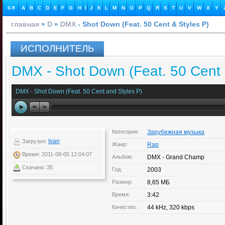
0-9
A
B
C
D
E
F
G
H
I
J
K
L
M
N
O
P
Q
R
S
T
U
V
W
X
Y
главная
»
D
»
DMX
- Shot Down (Feat. 50 Cent & Styles P)
ИСПОЛНИТЕЛЬ
DMX - Shot Down (Feat. 50 Cent 
DMX - Shot Down (Feat. 50 Cent and Styles P)
Категория:
Зарубежная музыка
Ivan
Загрузил:
Жанр:
Rap
Время: 2011-08-05 12:04:07
Альбом:
DMX - Grand Champ
Скачано: 35
Год:
2003
Размер:
8,65 МБ
Время:
3:42
Качество:
44 kHz, 320 kbps