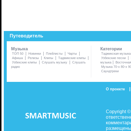
Путеводитель
Музыка
Категории
|
|
|
|
ТОП 50
Новинки
Плейлисты
Чарты
Таджикская музыка
|
|
|
|
|
Афиша
Релизы
Клипы
Таджикские клипы
Узбекские песни
|
|
|
Узбекские клипы
Слушать музыку
Слушать
музыка
Восточна
радио
Музыка 70-х 80-х 9
Саундтреки
|
О проекте
Copyright 
ответствен
комментари
размещены 