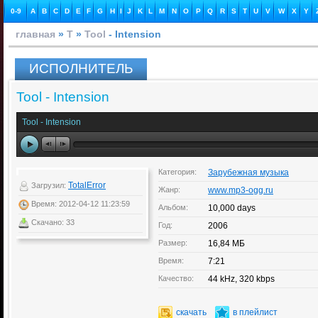
0-9
A
B
C
D
E
F
G
H
I
J
K
L
M
N
O
P
Q
R
S
T
U
V
W
X
Y
главная
»
T
»
Tool
- Intension
ИСПОЛНИТЕЛЬ
Tool - Intension
Tool - Intension
Категория:
Зарубежная музыка
TotalError
Загрузил:
Жанр:
www.mp3-ogg.ru
Время: 2012-04-12 11:23:59
Альбом:
10,000 days
Скачано: 33
Год:
2006
Размер:
16,84 МБ
Время:
7:21
Качество:
44 kHz, 320 kbps
скачать
в плейлист