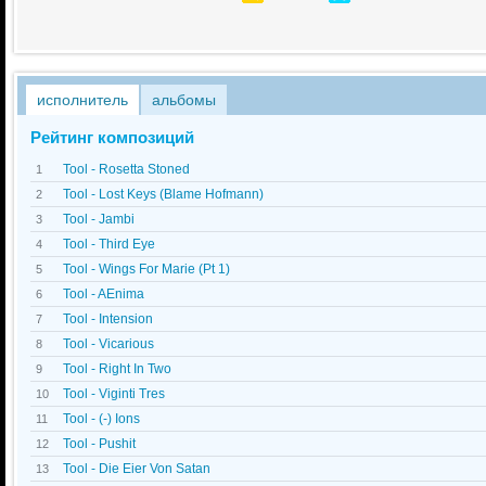
исполнитель
альбомы
Рейтинг композиций
Tool - Rosetta Stoned
1
Tool - Lost Keys (Blame Hofmann)
2
Tool - Jambi
3
Tool - Third Eye
4
Tool - Wings For Marie (Pt 1)
5
Tool - AEnima
6
Tool - Intension
7
Tool - Vicarious
8
Tool - Right In Two
9
Tool - Viginti Tres
10
Tool - (-) Ions
11
Tool - Pushit
12
Tool - Die Eier Von Satan
13