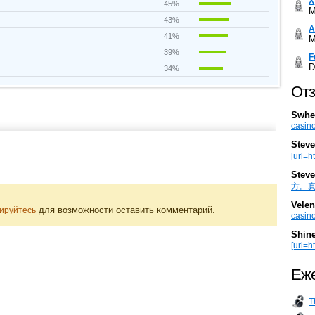
Х
45%
M
43%
А
41%
M
39%
F
D
34%
Отз
Swhe
casino
Steve
[url=h
Steve
方。真棒。
Velen
для возможности оставить комментарий.
ируйтесь
casino
Shin
[url=ht
Еже
T