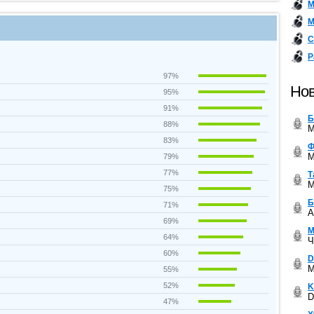
М
М
С
Р
97%
Нов
95%
91%
Б
88%
M
83%
Ф
M
79%
77%
Т
M
75%
Б
71%
A
69%
М
64%
Ч
60%
D
M
55%
52%
K
D
47%