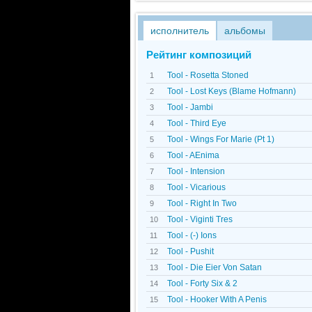
исполнитель
альбомы
Рейтинг композиций
Tool - Rosetta Stoned
1
Tool - Lost Keys (Blame Hofmann)
2
Tool - Jambi
3
Tool - Third Eye
4
Tool - Wings For Marie (Pt 1)
5
Tool - AEnima
6
Tool - Intension
7
Tool - Vicarious
8
Tool - Right In Two
9
Tool - Viginti Tres
10
Tool - (-) Ions
11
Tool - Pushit
12
Tool - Die Eier Von Satan
13
Tool - Forty Six & 2
14
Tool - Hooker With A Penis
15