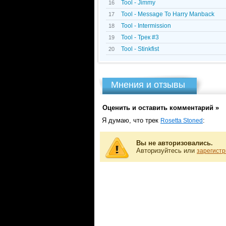
Tool - Jimmy
16
Tool - Message To Harry Manback
17
Tool - Intermission
18
Tool - Трек #3
19
Tool - Stinkfist
20
Мнения и отзывы
Оценить и оставить комментарий »
Я думаю, что трек
:
Rosetta Stoned
Вы не авторизовались.
Авторизуйтесь или
зарегистр