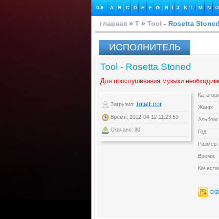
0-9
A
B
C
D
E
F
G
H
I
J
K
L
M
N
O
главная
»
T
»
Tool
- Rosetta Stone
ИСПОЛНИТЕЛЬ
Tool - Rosetta Stoned
Для прослушивания музыки необходим
Категор
TotalError
Загрузил:
Жанр:
Время: 2012-04-12 11:23:59
Альбом:
Скачано: 80
Год:
Размер:
Время:
Качеств
ск