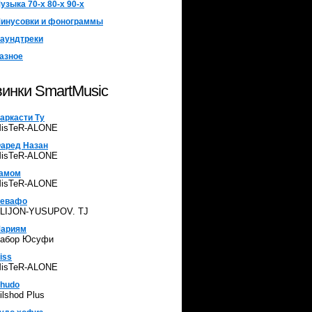
узыка 70-х 80-х 90-х
инусовки и фонограммы
аундтреки
азное
инки SmartMusic
аркасти Ту
isTeR-ALONE
аред Назан
isTeR-ALONE
амом
isTeR-ALONE
евафо
LIJON-YUSUPOV. TJ
ариям
абор Юсуфи
iss
isTeR-ALONE
hudo
ilshod Plus