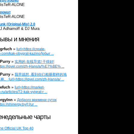
удо хофиз
isTeR-ALONE
ромат
isTeR-ALONE
unk (Original-Mix) 2.0
J Adhamoff & DJ Mura
ывы и мнения
grfuch
»
[url=https://create-
.com/kak-obygrat-kazino/]обыг ...
Purry
»
实用的 在线导览! 干得好!
ttps://iqvel.com/zh-Hans/a/%E7%BE% ...
Purry
»
我早就想, 看到你们相册那样的地
 [url=https://iqvel.com/zh-Hans/a/ ...
efuch
»
[url=https://market-
.ru/articles/72-kak-vyigrat-r ...
ergylnn
»
Доброго времени суток
tps://shinergy.by/].[/ur ...
недельные чарты
he Official UK Top 40