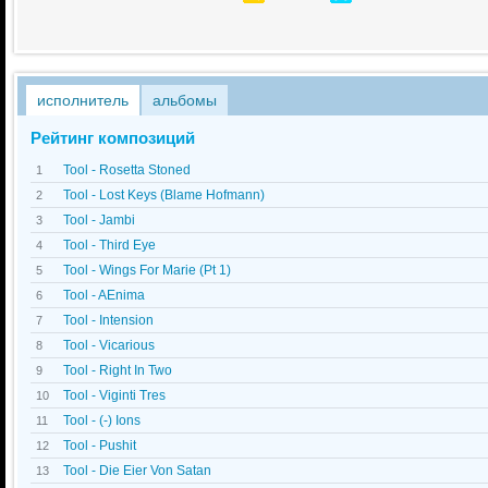
исполнитель
альбомы
Рейтинг композиций
Tool - Rosetta Stoned
1
Tool - Lost Keys (Blame Hofmann)
2
Tool - Jambi
3
Tool - Third Eye
4
Tool - Wings For Marie (Pt 1)
5
Tool - AEnima
6
Tool - Intension
7
Tool - Vicarious
8
Tool - Right In Two
9
Tool - Viginti Tres
10
Tool - (-) Ions
11
Tool - Pushit
12
Tool - Die Eier Von Satan
13