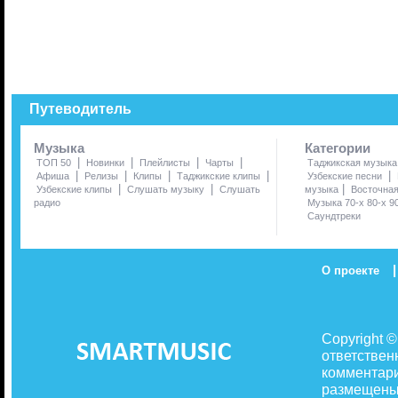
Путеводитель
Музыка
Категории
|
|
|
|
ТОП 50
Новинки
Плейлисты
Чарты
Таджикская музыка
|
|
|
|
|
Афиша
Релизы
Клипы
Таджикские клипы
Узбекские песни
|
|
|
Узбекские клипы
Слушать музыку
Слушать
музыка
Восточна
радио
Музыка 70-х 80-х 9
Саундтреки
|
О проекте
Copyright 
ответствен
комментари
размещены 