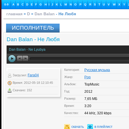
0-9
A
B
C
D
E
F
G
H
I
J
K
L
M
N
O
P
Q
R
S
T
U
V
W
X
Y
главная
»
D
»
Dan Balan
- Не Любя
ИСПОЛНИТЕЛЬ
Dan Balan - Не Любя
Dan Balan - Ne Lyubya
Категория:
Русская музыка
Fara04
Загрузил:
Жанр:
Pop
Время: 2012-05-18 12:10:45
Альбом:
TopMusic
Скачано: 152
Год:
2012
Размер:
7,65 МБ
Время:
3:20
Качество:
44 kHz, 320 kbps
скачать
в плейлист