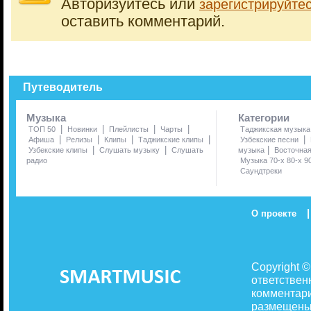
Авторизуйтесь или
зарегистрируйте
оставить комментарий.
Путеводитель
Музыка
Категории
|
|
|
|
ТОП 50
Новинки
Плейлисты
Чарты
Таджикская музыка
|
|
|
|
|
Афиша
Релизы
Клипы
Таджикские клипы
Узбекские песни
|
|
|
Узбекские клипы
Слушать музыку
Слушать
музыка
Восточна
радио
Музыка 70-х 80-х 9
Саундтреки
|
О проекте
Copyright 
ответствен
комментари
размещены 