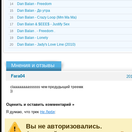
Dan Balan - Freedom
14
Dan Balan - До утра
15
Dan Balan - Crazy Loop (Mm Ma Ma)
16
Dan Balan & $EEE$ - Justify Sex
17
Dan Balan . - Freedom .
18
Dan Balan - Lonely
19
Dan Balan - Jady's Love Line (2010)
20
Мнения и отзывы
Fara04
201
claaaaaaaassssss чем предудыщий трееккк
))
Оценить и оставить комментарий »
Я думаю, что трек
:
Не Любя
Вы не авторизовались.