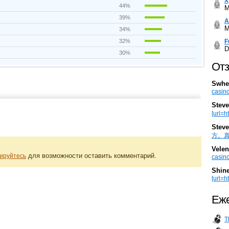
Х
44%
M
39%
А
M
34%
F
32%
D
30%
Отз
Swhe
casino
Steve
[url=h
Steve
方。真棒。
Velen
для возможности оставить комментарий.
ируйтесь
casino
Shin
[url=ht
Еже
T