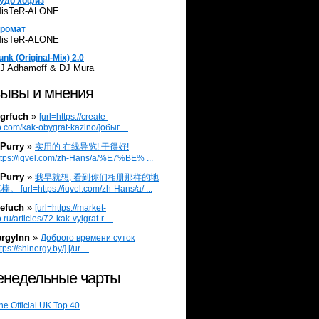
удо хофиз
isTeR-ALONE
ромат
isTeR-ALONE
unk (Original-Mix) 2.0
J Adhamoff & DJ Mura
ывы и мнения
grfuch
»
[url=https://create-
.com/kak-obygrat-kazino/]обыг ...
Purry
»
实用的 在线导览! 干得好!
ttps://iqvel.com/zh-Hans/a/%E7%BE% ...
Purry
»
我早就想, 看到你们相册那样的地
 [url=https://iqvel.com/zh-Hans/a/ ...
efuch
»
[url=https://market-
.ru/articles/72-kak-vyigrat-r ...
ergylnn
»
Доброго времени суток
tps://shinergy.by/].[/ur ...
недельные чарты
he Official UK Top 40