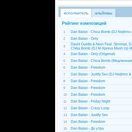
исполнитель
альбомы
Рейтинг композиций
Dan Balan - Chica Bomb (DJ Nejtrino 
1
Dan Balan - Only
2
David Guetta & Akon Feat. Stromae, D
3
Chika Bomb (DJ M-Xpress Mash Up M
Dan Balan - Only (Origenal)
4
Dan Balan - Chica Bomb (Медленная
5
Dan Balan - Freedom
6
Dan Balan - Justify Sex (DJ Nejtrino & 
7
Dan Balan - Freedom
8
Dan Balan - Freedom
9
Dan Balan - Freedom
10
Dan Balan - Friday Night
11
Dan Balan - Crazy Loop
12
Dan Balan - Justify Sex
13
Dan Balan - Freedom
14
Dan Balan - До утра
15