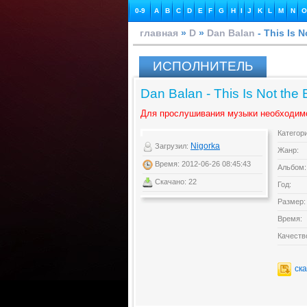
0-9
A
B
C
D
E
F
G
H
I
J
K
L
M
N
O
главная
»
D
»
Dan Balan
- This Is N
ИСПОЛНИТЕЛЬ
Dan Balan - This Is Not the
Для прослушивания музыки необходим
Категор
Nigorka
Загрузил:
Жанр:
Время: 2012-06-26 08:45:43
Альбом:
Скачано: 22
Год:
Размер:
Время:
Качеств
ск