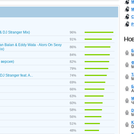
М
М
С
Р
& DJ Stranger Mix)
96%
Нов
91%
an Balan & Eddy Wata - Alors On Sexy
86%
ix)
Б
M
84%
 версия)
82%
Ф
M
79%
Т
DJ Stranger feat. A...
74%
M
69%
Б
66%
A
63%
М
Ч
60%
58%
D
M
56%
K
51%
D
48%