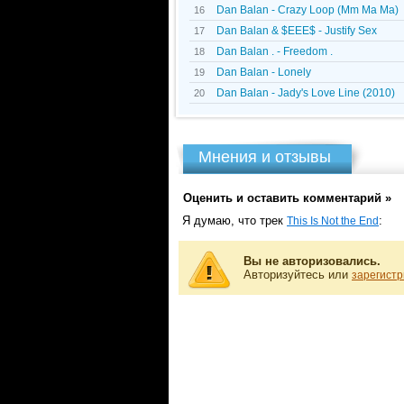
Dan Balan - Crazy Loop (Mm Ma Ma)
16
Dan Balan & $EEE$ - Justify Sex
17
Dan Balan . - Freedom .
18
Dan Balan - Lonely
19
Dan Balan - Jady's Love Line (2010)
20
Мнения и отзывы
Оценить и оставить комментарий »
Я думаю, что трек
:
This Is Not the End
Вы не авторизовались.
Авторизуйтесь или
зарегистр