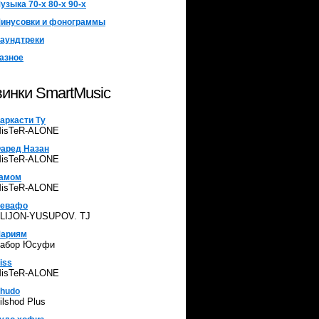
узыка 70-х 80-х 90-х
инусовки и фонограммы
аундтреки
азное
инки SmartMusic
аркасти Ту
isTeR-ALONE
аред Назан
isTeR-ALONE
амом
isTeR-ALONE
евафо
LIJON-YUSUPOV. TJ
ариям
абор Юсуфи
iss
isTeR-ALONE
hudo
ilshod Plus