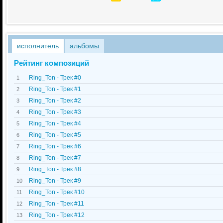
исполнитель
альбомы
Рейтинг композиций
Ring_Ton - Трек #0
1
Ring_Ton - Трек #1
2
Ring_Ton - Трек #2
3
Ring_Ton - Трек #3
4
Ring_Ton - Трек #4
5
Ring_Ton - Трек #5
6
Ring_Ton - Трек #6
7
Ring_Ton - Трек #7
8
Ring_Ton - Трек #8
9
Ring_Ton - Трек #9
10
Ring_Ton - Трек #10
11
Ring_Ton - Трек #11
12
Ring_Ton - Трек #12
13