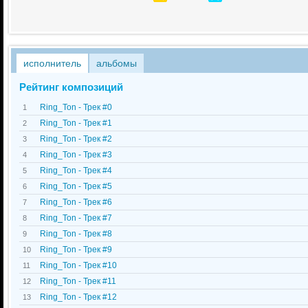
исполнитель
альбомы
Рейтинг композиций
Ring_Ton - Трек #0
1
Ring_Ton - Трек #1
2
Ring_Ton - Трек #2
3
Ring_Ton - Трек #3
4
Ring_Ton - Трек #4
5
Ring_Ton - Трек #5
6
Ring_Ton - Трек #6
7
Ring_Ton - Трек #7
8
Ring_Ton - Трек #8
9
Ring_Ton - Трек #9
10
Ring_Ton - Трек #10
11
Ring_Ton - Трек #11
12
Ring_Ton - Трек #12
13