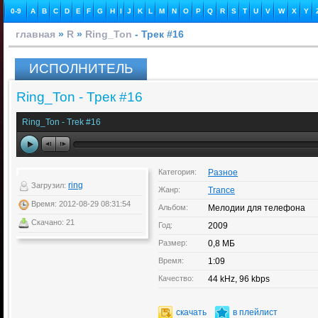
0-9
A
B
C
D
E
F
G
H
I
J
K
L
M
N
O
P
Q
R
S
T
U
V
W
X
Y
главная
»
R
»
Ring_Ton
- Трек #16
ИСПОЛНИТЕЛЬ
Ring_Ton - Трек #16
Ring_Ton - Trek #16
Категория:
Разное
ring
Загрузил:
Жанр:
Trance
Время: 2012-08-29 08:31:54
Альбом:
Мелодии для телефона
Скачано: 21
Год:
2009
Размер:
0,8 МБ
Время:
1:09
Качество:
44 kHz, 96 kbps
скачать
в плейлист