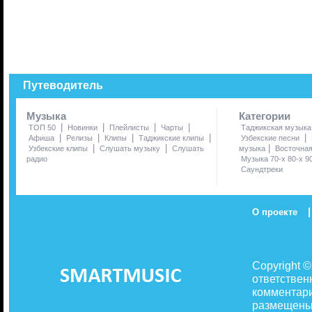
Путеводитель
Музыка
Категории
|
|
|
|
ТОП 50
Новинки
Плейлисты
Чарты
Таджикская музыка
|
|
|
|
|
Афиша
Релизы
Клипы
Таджикские клипы
Узбекские песни
|
|
|
Узбекские клипы
Слушать музыку
Слушать
музыка
Восточна
радио
Музыка 70-х 80-х 9
Саундтреки
|
О проекте
Copyright 
ответствен
комментари
размещены 