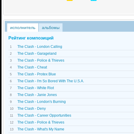
исполнитель
альбомы
Рейтинг композиций
The Clash - London Calling
1
The Clash - Garageland
2
The Clash - Police & Thieves
3
The Clash - Cheat
4
The Clash - Protex Blue
5
The Clash - I'm So Bored With The U.S.A.
6
The Clash - White Riot
7
The Clash - Janie Jones
8
The Clash - London's Burning
9
The Clash - Deny
10
The Clash - Career Opportunities
11
The Clash - Police & Thieves
12
The Clash - What's My Name
13