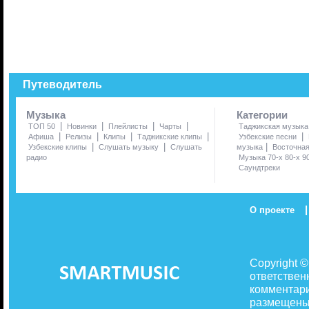
Путеводитель
Музыка
Категории
|
|
|
|
ТОП 50
Новинки
Плейлисты
Чарты
Таджикская музыка
|
|
|
|
|
Афиша
Релизы
Клипы
Таджикские клипы
Узбекские песни
|
|
|
Узбекские клипы
Слушать музыку
Слушать
музыка
Восточна
радио
Музыка 70-х 80-х 9
Саундтреки
|
О проекте
Copyright 
ответствен
комментари
размещены 