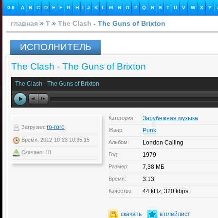
0-9
A
B
C
D
E
F
G
H
I
J
K
L
M
N
O
P
Q
R
S
T
U
V
W
X
Y
главная
»
T
»
The Clash
- The Guns of Brixton
ИСПОЛНИТЕЛЬ
The Clash - The Guns of Brixton
The Clash - The Guns of Brixton
Категория:
Зарубежная музыка
ro-roro
Загрузил:
Жанр:
Punk
Время: 2012-10-23 10:35:15
Альбом:
London Calling
Скачано: 18
Год:
1979
Размер:
7,38 МБ
Время:
3:13
Качество:
44 kHz, 320 kbps
скачать
в плейлист