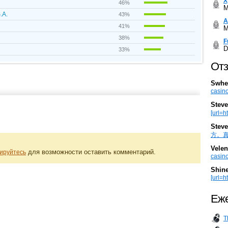
Х
46%
M
.A.
43%
А
41%
M
38%
F
D
33%
Отз
Swhe
casino
Steve
[url=h
Steve
方。真棒。
Velen
для возможности оставить комментарий.
ируйтесь
casino
Shin
[url=ht
Еже
T