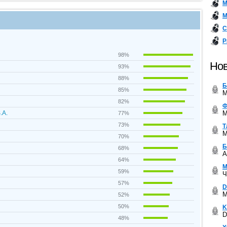
М
М
С
Р
98%
Нов
93%
88%
Б
85%
M
82%
Ф
M
.A.
77%
73%
Т
M
70%
Б
68%
A
64%
М
59%
Ч
57%
D
M
52%
50%
K
D
48%