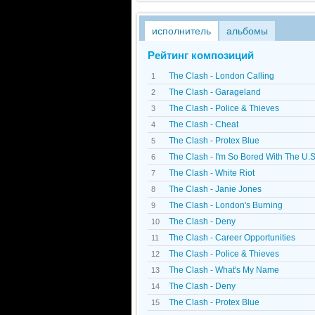
исполнитель
альбомы
Рейтинг композиций
The Clash - London Calling
1
The Clash - Garageland
2
The Clash - Police & Thieves
3
The Clash - Cheat
4
The Clash - Protex Blue
5
The Clash - I'm So Bored With The U.S
6
The Clash - White Riot
7
The Clash - Janie Jones
8
The Clash - London's Burning
9
The Clash - Deny
10
The Clash - Career Opportunities
11
The Clash - Police & Thieves
12
The Clash - What's My Name
13
The Clash - Deny
14
The Clash - Protex Blue
15