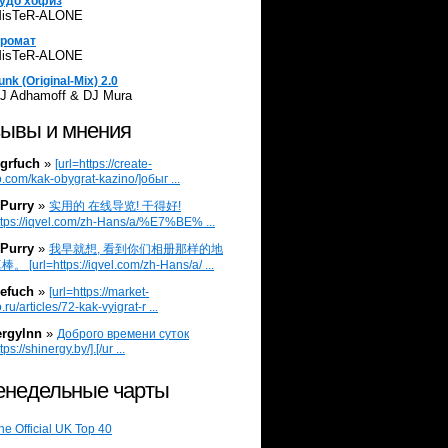
удо хофиз
isTeR-ALONE
ромат
isTeR-ALONE
unk (Original-Mix) 2.0
J Adhamoff & DJ Mura
ывы и мнения
grfuch
»
[url=https://create-
.com/kak-obygrat-kazino/]обыг ...
Purry
»
实用的 在线导览! 干得好!
ttps://iqvel.com/zh-Hans/a/%E7%BE% ...
Purry
»
我早就想, 看到你们相册那样的地
 [url=https://iqvel.com/zh-Hans/a/ ...
efuch
»
[url=https://market-
.ru/articles/72-kak-vyigrat-r ...
ergylnn
»
Доброго времени суток
tps://shinergy.by/].[/ur ...
недельные чарты
he Official UK Top 40