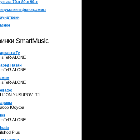
узыка 70-х 80-х 90-х
инусовки и фонограммы
аундтреки
азное
инки SmartMusic
аркасти Ту
isTeR-ALONE
аред Назан
isTeR-ALONE
амом
isTeR-ALONE
евафо
LIJON-YUSUPOV. TJ
ариям
абор Юсуфи
iss
isTeR-ALONE
hudo
ilshod Plus