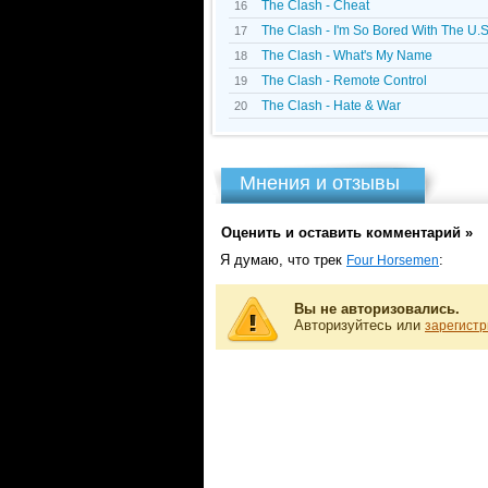
The Clash - Cheat
16
The Clash - I'm So Bored With The U.S
17
The Clash - What's My Name
18
The Clash - Remote Control
19
The Clash - Hate & War
20
Мнения и отзывы
Оценить и оставить комментарий »
Я думаю, что трек
:
Four Horsemen
Вы не авторизовались.
Авторизуйтесь или
зарегистр