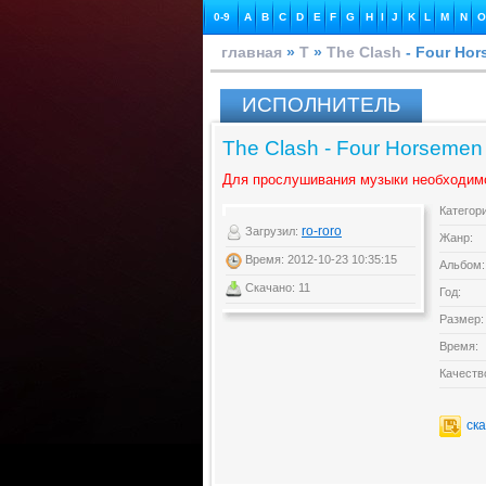
0-9
A
B
C
D
E
F
G
H
I
J
K
L
M
N
O
главная
»
T
»
The Clash
- Four Ho
ИСПОЛНИТЕЛЬ
The Clash - Four Horsemen
Для прослушивания музыки необходим
Категор
ro-roro
Загрузил:
Жанр:
Время: 2012-10-23 10:35:15
Альбом:
Скачано: 11
Год:
Размер:
Время:
Качеств
ск