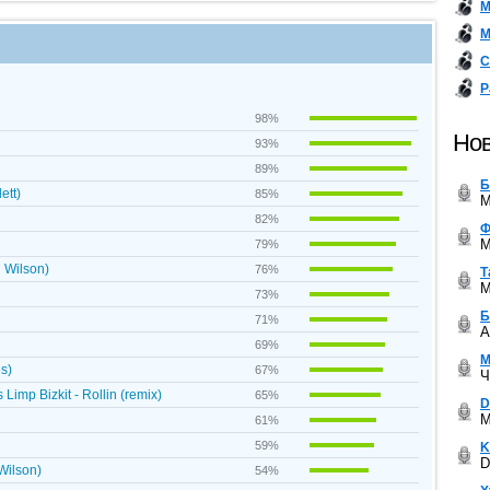
М
М
С
Р
98%
Нов
93%
89%
Б
ett)
85%
M
82%
Ф
M
79%
n Wilson)
76%
Т
M
73%
Б
71%
A
69%
М
es)
67%
Ч
imp Bizkit - Rollin (remix)
65%
D
M
61%
59%
K
D
Wilson)
54%