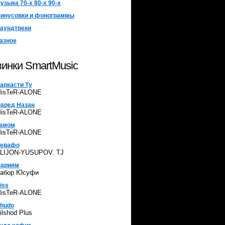
узыка 70-х 80-х 90-х
инусовки и фонограммы
аундтреки
азное
инки SmartMusic
аркасти Ту
isTeR-ALONE
аред Назан
isTeR-ALONE
амом
isTeR-ALONE
евафо
LIJON-YUSUPOV. TJ
ариям
абор Юсуфи
iss
isTeR-ALONE
hudo
ilshod Plus