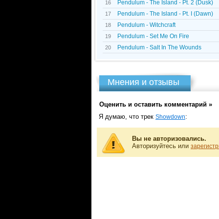
Pendulum - The Island - Pt. 2 (Dusk)
16
Pendulum - The Island - Pt. I (Dawn)
17
Pendulum - Witchcraft
18
Pendulum - Set Me On Fire
19
Pendulum - Salt In The Wounds
20
Мнения и отзывы
Оценить и оставить комментарий »
Я думаю, что трек
:
Showdown
Вы не авторизовались.
Авторизуйтесь или
зарегистр