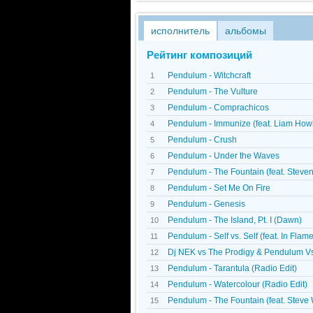
исполнитель
альбомы
Рейтинг композиций
Pendulum - Witchcraft
1
Pendulum - The Vulture
2
Pendulum - Comprachicos
3
Pendulum - Immunize (feat. Liam Howl
4
Pendulum - Crush
5
Pendulum - Under the Waves
6
Pendulum - The Fountain (feat. Steve
7
Pendulum - Set Me On Fire
8
Pendulum - Genesis
9
Pendulum - The Island, Pt. I (Dawn)
10
Pendulum - Self vs. Self (feat. In Flam
11
Dj NEK vs The Prodigy & Pendulum Vs L
12
Pendulum - Tarantula (Radio Edit)
13
Pendulum - Watercolour (Radio Edit)
14
Pendulum - The Fountain (feat. Steve 
15