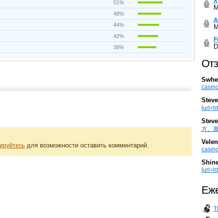
Х
51%
M
48%
А
44%
M
42%
F
D
38%
Отз
Swhe
casino
Steve
[url=h
Steve
方。真棒。
Velen
для возможности оставить комментарий.
ируйтесь
casino
Shin
[url=ht
Еже
T