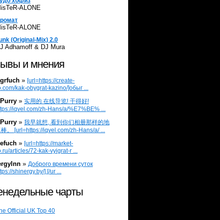
удо хофиз
isTeR-ALONE
ромат
isTeR-ALONE
unk (Original-Mix) 2.0
J Adhamoff & DJ Mura
ывы и мнения
grfuch
»
[url=https://create-
.com/kak-obygrat-kazino/]обыг ...
Purry
»
实用的 在线导览! 干得好!
ttps://iqvel.com/zh-Hans/a/%E7%BE% ...
Purry
»
我早就想, 看到你们相册那样的地
 [url=https://iqvel.com/zh-Hans/a/ ...
efuch
»
[url=https://market-
.ru/articles/72-kak-vyigrat-r ...
ergylnn
»
Доброго времени суток
tps://shinergy.by/].[/ur ...
недельные чарты
he Official UK Top 40