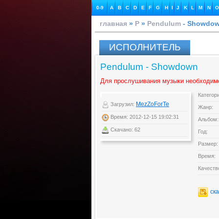
0-9
A
B
C
D
E
F
G
H
I
J
K
L
M
N
O
главная
»
P
»
Pendulum
- Showdo
ИСПОЛНИТЕЛЬ
Pendulum - Showdown
Для прослушивания музыки необходим
Категор
MezZoForTe
Загрузил:
Жанр:
Время: 2012-12-15 19:02:31
Альбом:
Скачано: 62
Год:
Размер:
Время:
Качеств
ск