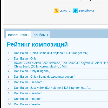
скачать
в плейлист
исполнитель
альбомы
Рейтинг композиций
Dan Balan - Chica Bomb (DJ Nejtrino & DJ Stranger Mix)
1
Dan Balan - Only
2
David Guetta & Akon Feat. Stromae, Dan Balan & Eddy Wata - Alors On
3
Chika Bomb (DJ M-Xpress Mash Up Mix)
Dan Balan - Only (Origenal)
4
Dan Balan - Chica Bomb (Медленная версия)
5
Dan Balan - Freedom
6
Dan Balan - Justify Sex (DJ Nejtrino & DJ Stranger feat. A...
7
Dan Balan - Freedom
8
Dan Balan - Freedom
9
Dan Balan - Freedom
10