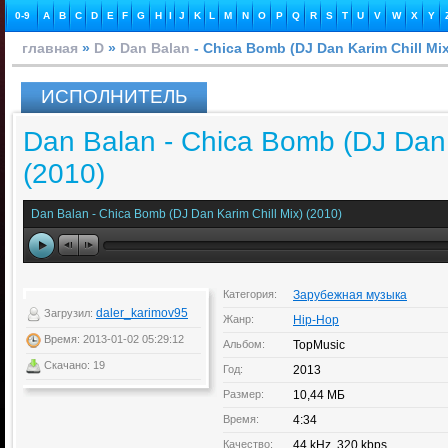
0-9
A
B
C
D
E
F
G
H
I
J
K
L
M
N
O
P
Q
R
S
T
U
V
W
X
Y
главная
»
D
»
Dan Balan
- Chica Bomb (DJ Dan Karim Chill Mix
ИСПОЛНИТЕЛЬ
Dan Balan - Chica Bomb (DJ Dan 
(2010)
Dan Balan - Chica Bomb (DJ Dan Karim Chill Mix) (2010)
Категория:
Зарубежная музыка
daler_karimov95
Загрузил:
Жанр:
Hip-Hop
Время: 2013-01-02 05:29:12
Альбом:
TopMusic
Скачано: 19
Год:
2013
Размер:
10,44 МБ
Время:
4:34
Качество:
44 kHz, 320 kbps