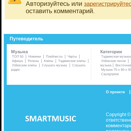
Авторизуйтесь или
зарегистрируйте
оставить комментарий.
Путеводитель
Музыка
Категории
|
|
|
|
ТОП 50
Новинки
Плейлисты
Чарты
Таджикская музыка
|
|
|
|
|
Афиша
Релизы
Клипы
Таджикские клипы
Узбекские песни
|
|
|
Узбекские клипы
Слушать музыку
Слушать
музыка
Восточна
радио
Музыка 70-х 80-х 9
Саундтреки
|
О проекте
Copyright 
ответствен
комментари