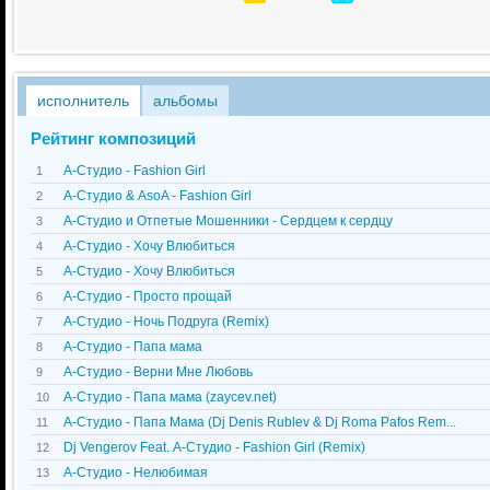
исполнитель
альбомы
Рейтинг композиций
А-Студио - Fashion Girl
1
А-Студио & AsoA - Fashion Girl
2
А-Студио и Отпетые Мошенники - Сердцем к сердцу
3
А-Студио - Хочу Влюбиться
4
А-Студио - Хочу Влюбиться
5
А-Студио - Просто прощай
6
А-Студио - Ночь Подруга (Remix)
7
А-Студио - Папа мама
8
А-Студио - Верни Мне Любовь
9
А-Студио - Папа мама (zaycev.net)
10
А-Студио - Папа Мама (Dj Denis Rublev & Dj Roma Pafos Rem...
11
Dj Vengerov Feat. А-Студио - Fashion Girl (Remix)
12
А-Студио - Нелюбимая
13