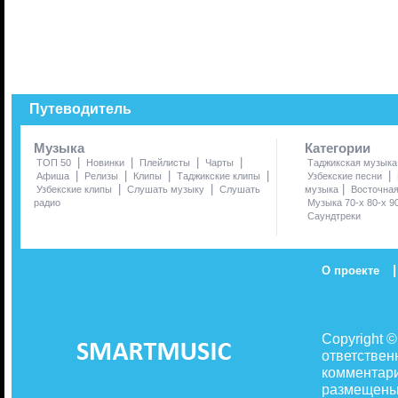
Путеводитель
Музыка
Категории
|
|
|
|
ТОП 50
Новинки
Плейлисты
Чарты
Таджикская музыка
|
|
|
|
|
Афиша
Релизы
Клипы
Таджикские клипы
Узбекские песни
|
|
|
Узбекские клипы
Слушать музыку
Слушать
музыка
Восточна
радио
Музыка 70-х 80-х 9
Саундтреки
|
О проекте
Copyright 
ответствен
комментари
размещены 