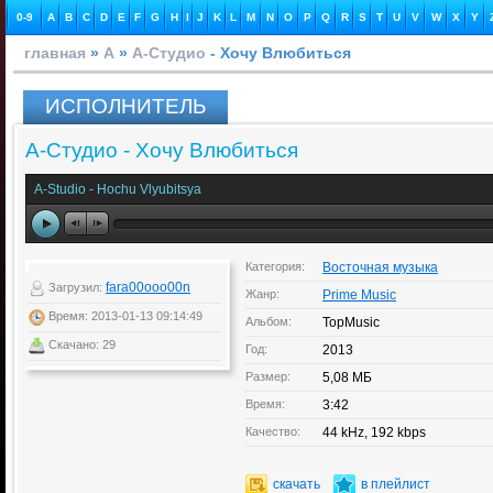
0-9
A
B
C
D
E
F
G
H
I
J
K
L
M
N
O
P
Q
R
S
T
U
V
W
X
Y
главная
»
А
»
А-Студио
- Хочу Влюбиться
ИСПОЛНИТЕЛЬ
А-Студио - Хочу Влюбиться
A-Studio - Hochu Vlyubitsya
Категория:
Восточная музыка
fara00ooo00n
Загрузил:
Жанр:
Prime Music
Время: 2013-01-13 09:14:49
Альбом:
TopMusic
Скачано: 29
Год:
2013
Размер:
5,08 МБ
Время:
3:42
Качество:
44 kHz, 192 kbps
скачать
в плейлист