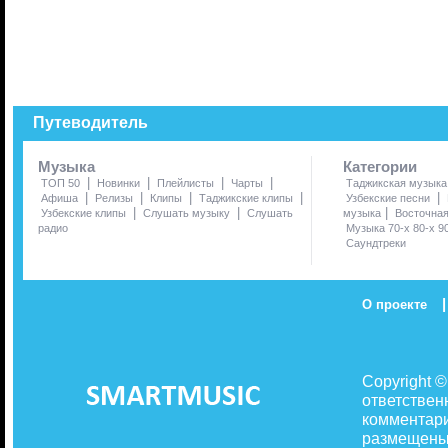
Путеводитель
Музыка
Категории
|
|
|
|
ТОП 50
Новинки
Плейлисты
Чарты
Таджикская музыка
|
|
|
|
|
Афиша
Релизы
Клипы
Таджикские клипы
Узбекские песни
|
|
|
Узбекские клипы
Слушать музыку
Слушать
музыка
Восточна
радио
Музыка 70-х 80-х 9
Саундтреки
|
О проекте
Copyright 
ответствен
комментари
размещены 