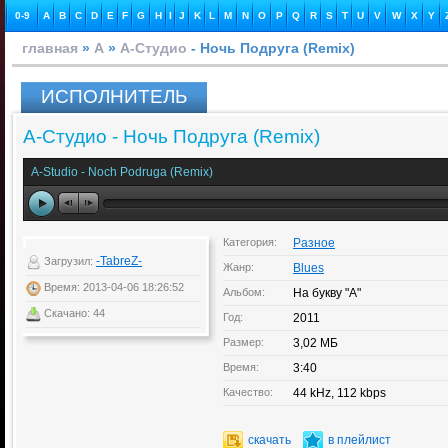
0-9
A
B
C
D
E
F
G
H
I
J
K
L
M
N
O
P
Q
R
S
T
U
V
W
X
Y
главная
»
А
»
А-Студио
- Ночь Подруга (Remix)
ИСПОЛНИТЕЛЬ
А-Студио - Ночь Подруга (Remix)
A-Studio - Noch Podruga (Remix)
Категория:
Разное
-TabreZ-
Загрузил:
Жанр:
Blues
Время: 2013-04-06 18:26:52
Альбом:
На букву "А"
Скачано: 44
Год:
2011
Размер:
3,02 МБ
Время:
3:40
Качество:
44 kHz, 112 kbps
скачать
в плейлист