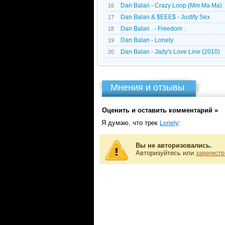
Dan Balan - Crazy Loop (Mm Ma Ma)
16
Dan Balan & $EEE$ - Justify Sex
17
Dan Balan . - Freedom .
18
Dan Balan - Lonely
19
Dan Balan - Jady's Love Line (2010)
20
Мнения и отзывы
Оценить и оставить комментарий »
Я думаю, что трек
:
Lonely
Вы не авторизовались.
Авторизуйтесь или
зарегистр