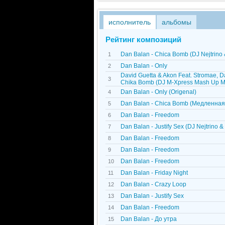
исполнитель
альбомы
Рейтинг композиций
Dan Balan - Chica Bomb (DJ Nejtrino 
1
Dan Balan - Only
2
David Guetta & Akon Feat. Stromae, D
3
Chika Bomb (DJ M-Xpress Mash Up M
Dan Balan - Only (Origenal)
4
Dan Balan - Chica Bomb (Медленная
5
Dan Balan - Freedom
6
Dan Balan - Justify Sex (DJ Nejtrino & 
7
Dan Balan - Freedom
8
Dan Balan - Freedom
9
Dan Balan - Freedom
10
Dan Balan - Friday Night
11
Dan Balan - Crazy Loop
12
Dan Balan - Justify Sex
13
Dan Balan - Freedom
14
Dan Balan - До утра
15