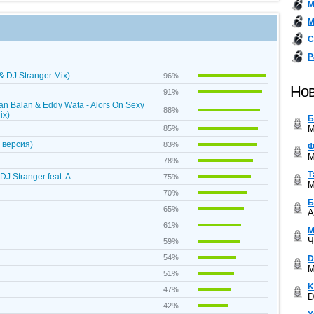
М
М
С
Р
& DJ Stranger Mix)
96%
Нов
91%
an Balan & Eddy Wata - Alors On Sexy
88%
ix)
Б
M
85%
 версия)
83%
Ф
M
78%
Т
DJ Stranger feat. A...
75%
M
70%
Б
65%
A
61%
М
Ч
59%
54%
D
M
51%
K
47%
D
42%