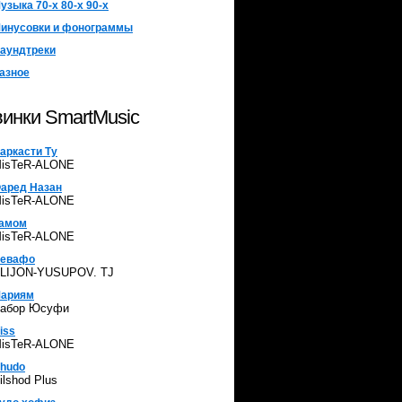
узыка 70-х 80-х 90-х
инусовки и фонограммы
аундтреки
азное
инки SmartMusic
аркасти Ту
isTeR-ALONE
аред Назан
isTeR-ALONE
амом
isTeR-ALONE
евафо
LIJON-YUSUPOV. TJ
ариям
абор Юсуфи
iss
isTeR-ALONE
hudo
ilshod Plus