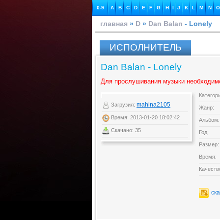
0-9
A
B
C
D
E
F
G
H
I
J
K
L
M
N
O
главная
»
D
»
Dan Balan
- Lonely
ИСПОЛНИТЕЛЬ
Dan Balan - Lonely
Для прослушивания музыки необходим
Категор
mahina2105
Загрузил:
Жанр:
Время: 2013-01-20 18:02:42
Альбом:
Скачано: 35
Год:
Размер:
Время:
Качеств
ск