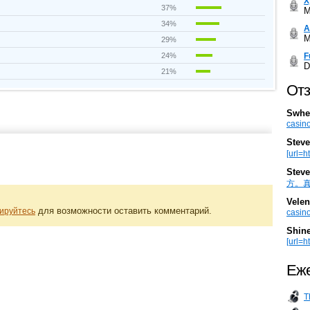
Х
37%
M
34%
А
M
29%
F
24%
D
21%
Отз
Swhe
casino
Steve
[url=h
Steve
方。真棒。
Velen
для возможности оставить комментарий.
ируйтесь
casino
Shin
[url=ht
Еже
T