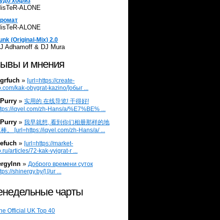
удо хофиз
isTeR-ALONE
ромат
isTeR-ALONE
unk (Original-Mix) 2.0
J Adhamoff & DJ Mura
ывы и мнения
grfuch
»
[url=https://create-
.com/kak-obygrat-kazino/]обыг ...
Purry
»
实用的 在线导览! 干得好!
ttps://iqvel.com/zh-Hans/a/%E7%BE% ...
Purry
»
我早就想, 看到你们相册那样的地
 [url=https://iqvel.com/zh-Hans/a/ ...
efuch
»
[url=https://market-
.ru/articles/72-kak-vyigrat-r ...
ergylnn
»
Доброго времени суток
tps://shinergy.by/].[/ur ...
недельные чарты
he Official UK Top 40