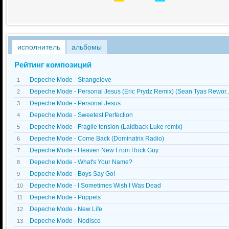
исполнитель
альбомы
Рейтинг композиций
Depeche Mode - Strangelove
1
Depeche Mode - Personal Jesus (Eric Prydz Remix) (Sean Tyas Rewor..
2
Depeche Mode - Personal Jesus
3
Depeche Mode - Sweetest Perfection
4
Depeche Mode - Fragile tension (Laidback Luke remix)
5
Depeche Mode - Come Back (Dominatrix Radio)
6
Depeche Mode - Heaven New From Rock Guy
7
Depeche Mode - What's Your Name?
8
Depeche Mode - Boys Say Go!
9
Depeche Mode - I Sometimes Wish I Was Dead
10
Depeche Mode - Puppets
11
Depeche Mode - New Life
12
Depeche Mode - Nodisco
13