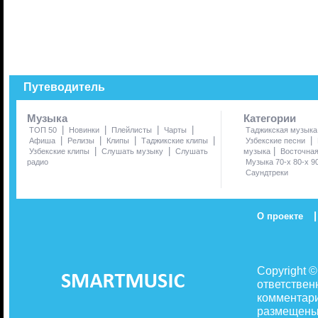
Путеводитель
Музыка
Категории
|
|
|
|
ТОП 50
Новинки
Плейлисты
Чарты
Таджикская музыка
|
|
|
|
|
Афиша
Релизы
Клипы
Таджикские клипы
Узбекские песни
|
|
|
Узбекские клипы
Слушать музыку
Слушать
музыка
Восточна
радио
Музыка 70-х 80-х 9
Саундтреки
|
О проекте
Copyright 
ответствен
комментари
размещены 