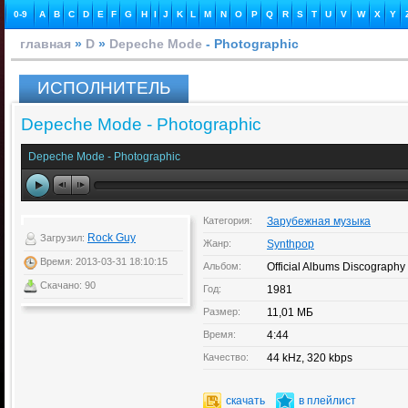
0-9
A
B
C
D
E
F
G
H
I
J
K
L
M
N
O
P
Q
R
S
T
U
V
W
X
Y
главная
»
D
»
Depeche Mode
- Photographic
ИСПОЛНИТЕЛЬ
Depeche Mode - Photographic
Depeche Mode - Photographic
Категория:
Зарубежная музыка
Rock Guy
Загрузил:
Жанр:
Synthpop
Время: 2013-03-31 18:10:15
Альбом:
Official Albums Discography
Скачано: 90
Год:
1981
Размер:
11,01 МБ
Время:
4:44
Качество:
44 kHz, 320 kbps
скачать
в плейлист