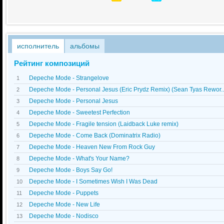
исполнитель
альбомы
Рейтинг композиций
Depeche Mode - Strangelove
1
Depeche Mode - Personal Jesus (Eric Prydz Remix) (Sean Tyas Rewor..
2
Depeche Mode - Personal Jesus
3
Depeche Mode - Sweetest Perfection
4
Depeche Mode - Fragile tension (Laidback Luke remix)
5
Depeche Mode - Come Back (Dominatrix Radio)
6
Depeche Mode - Heaven New From Rock Guy
7
Depeche Mode - What's Your Name?
8
Depeche Mode - Boys Say Go!
9
Depeche Mode - I Sometimes Wish I Was Dead
10
Depeche Mode - Puppets
11
Depeche Mode - New Life
12
Depeche Mode - Nodisco
13