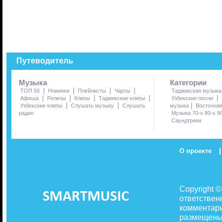
Путеводитель
Музыка
Категории
|
|
|
|
ТОП 50
Новинки
Плейлисты
Чарты
Таджикская музыка
|
|
|
|
|
Афиша
Релизы
Клипы
Таджикские клипы
Узбекские песни
|
|
|
Узбекские клипы
Слушать музыку
Слушать
музыка
Восточна
радио
Музыка 70-х 80-х 9
Саундтреки
|
О проекте
Copyright 
ответствен
комментари
размещены 