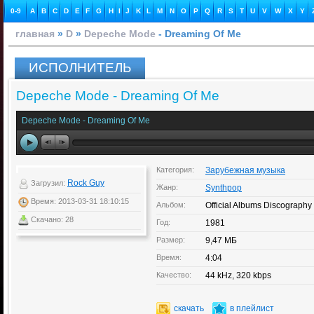
0-9
A
B
C
D
E
F
G
H
I
J
K
L
M
N
O
P
Q
R
S
T
U
V
W
X
Y
главная
»
D
»
Depeche Mode
- Dreaming Of Me
ИСПОЛНИТЕЛЬ
Depeche Mode - Dreaming Of Me
Depeche Mode - Dreaming Of Me
Категория:
Зарубежная музыка
Rock Guy
Загрузил:
Жанр:
Synthpop
Время: 2013-03-31 18:10:15
Альбом:
Official Albums Discography
Скачано: 28
Год:
1981
Размер:
9,47 МБ
Время:
4:04
Качество:
44 kHz, 320 kbps
скачать
в плейлист