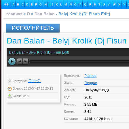
0-9
A
B
C
D
E
F
G
H
I
J
K
L
M
N
O
P
Q
R
S
T
U
V
W
X
Y
главная
»
D
»
Dan Balan
- Belyj Krolik (Dj Fisun Edit)
ИСПОЛНИТЕЛЬ
Dan Balan - Belyj Krolik (Dj Fisun 
Dan Balan - Belyj Krolik (Dj Fisun Edit)
Категория:
Разное
-TabreZ-
Загрузил:
Жанр:
Reggae
Время: 2013-04-17 16:20:13
Альбом:
На букву "D"(Д)
Скачано: 8
Год:
2011
Размер:
3,55 МБ
Время:
3:41
Качество:
44 kHz, 128 kbps