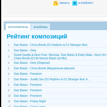
скачать
в плейлист
исполнитель
альбомы
Рейтинг композиций
Dan Balan - Chica Bomb (DJ Nejtrino & DJ Stranger Mix)
1
Dan Balan - Only
2
David Guetta & Akon Feat. Stromae, Dan Balan & Eddy Wata - Alors On
3
Chika Bomb (DJ M-Xpress Mash Up Mix)
Dan Balan - Only (Origenal)
4
Dan Balan - Chica Bomb (Медленная версия)
5
Dan Balan - Freedom
6
Dan Balan - Justify Sex (DJ Nejtrino & DJ Stranger feat. A...
7
Dan Balan - Freedom
8
Dan Balan - Freedom
9
Dan Balan - Freedom
10
Dan Balan - Friday Night
11
Dan Balan - Crazy Loop
12