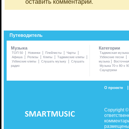
оставить комментарий.
Путеводитель
Музыка
Категории
|
|
|
|
ТОП 50
Новинки
Плейлисты
Чарты
Таджикская музыка
|
|
|
|
|
Афиша
Релизы
Клипы
Таджикские клипы
Узбекские песни
|
|
|
Узбекские клипы
Слушать музыку
Слушать
музыка
Восточна
радио
Музыка 70-х 80-х 9
Саундтреки
|
О проекте
Copyright 
ответствен
комментари
размещены 