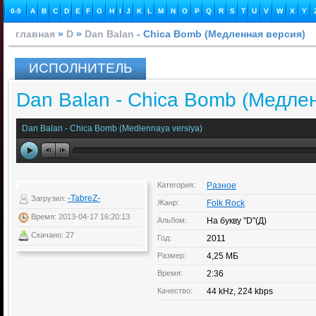
0-9
A
B
C
D
E
F
G
H
I
J
K
L
M
N
O
P
Q
R
S
T
U
V
W
X
Y
главная
»
D
»
Dan Balan
- Chica Bomb (Медленная версия)
ИСПОЛНИТЕЛЬ
Dan Balan - Chica Bomb (Медле
Dan Balan - Chica Bomb (Medlennaya versiya)
Категория:
Разное
-TabreZ-
Загрузил:
Жанр:
Folk Rock
Время: 2013-04-17 16:20:13
Альбом:
На букву "D"(Д)
Скачано: 27
Год:
2011
Размер:
4,25 МБ
Время:
2:36
Качество:
44 kHz, 224 kbps