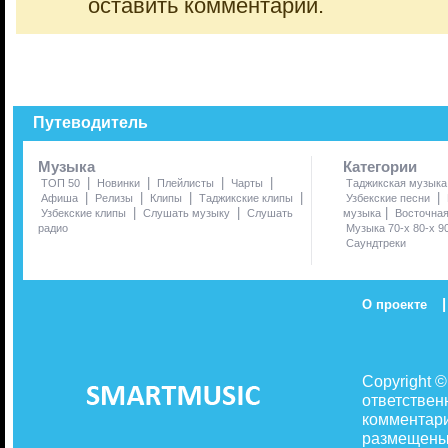
оставить комментарий.
Путеводитель
Музыка
Категории
|
|
|
|
ТОП 50
Новинки
Плейлисты
Чарты
Таджикская музыка
|
|
|
|
|
Афиша
Релизы
Клипы
Таджикские клипы
Узбекские песни
|
|
|
Узбекские клипы
Слушать музыку
Слушать
музыка
Восточна
радио
Музыка 70-х 80-х 9
Саундтреки
|
О проекте
Copyright 
ответствен
комментари
размещены 