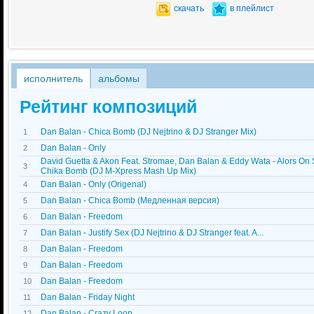
скачать
в плейлист
исполнитель
альбомы
Рейтинг композиций
Dan Balan - Chica Bomb (DJ Nejtrino & DJ Stranger Mix)
1
Dan Balan - Only
2
David Guetta & Akon Feat. Stromae, Dan Balan & Eddy Wata - Alors On
3
Chika Bomb (DJ M-Xpress Mash Up Mix)
Dan Balan - Only (Origenal)
4
Dan Balan - Chica Bomb (Медленная версия)
5
Dan Balan - Freedom
6
Dan Balan - Justify Sex (DJ Nejtrino & DJ Stranger feat. A...
7
Dan Balan - Freedom
8
Dan Balan - Freedom
9
Dan Balan - Freedom
10
Dan Balan - Friday Night
11
Dan Balan - Crazy Loop
12