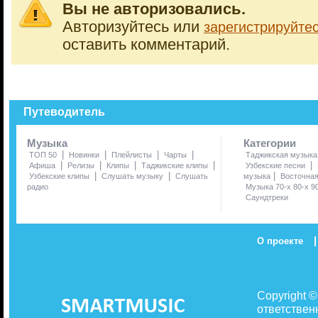
Вы не авторизовались.
Авторизуйтесь или
зарегистрируйте
оставить комментарий.
Путеводитель
Музыка
Категории
|
|
|
|
ТОП 50
Новинки
Плейлисты
Чарты
Таджикская музыка
|
|
|
|
|
Афиша
Релизы
Клипы
Таджикские клипы
Узбекские песни
|
|
|
Узбекские клипы
Слушать музыку
Слушать
музыка
Восточна
радио
Музыка 70-х 80-х 9
Саундтреки
|
О проекте
Copyright 
ответствен