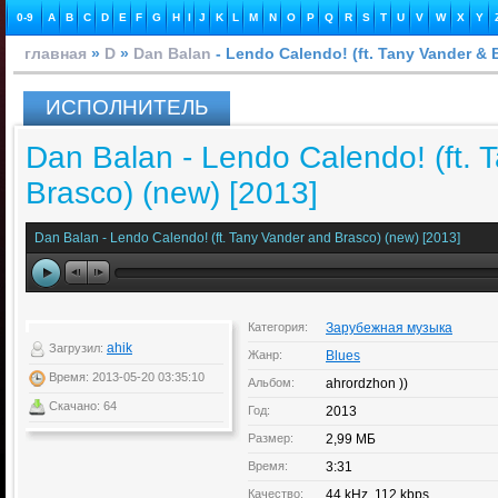
0-9
A
B
C
D
E
F
G
H
I
J
K
L
M
N
O
P
Q
R
S
T
U
V
W
X
Y
главная
»
D
»
Dan Balan
- Lendo Calendo! (ft. Tany Vander & 
ИСПОЛНИТЕЛЬ
Dan Balan - Lendo Calendo! (ft. 
Brasco) (new) [2013]
Dan Balan - Lendo Calendo! (ft. Tany Vander and Brasco) (new) [2013]
Категория:
Зарубежная музыка
ahik
Загрузил:
Жанр:
Blues
Время: 2013-05-20 03:35:10
Альбом:
ahrordzhon ))
Скачано: 64
Год:
2013
Размер:
2,99 МБ
Время:
3:31
Качество:
44 kHz, 112 kbps