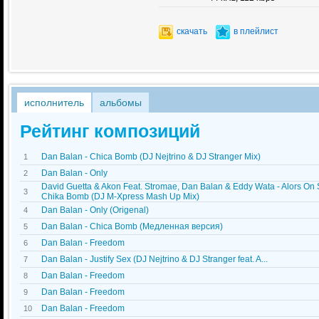
скачать
в плейлист
исполнитель
альбомы
Рейтинг композиций
Dan Balan - Chica Bomb (DJ Nejtrino & DJ Stranger Mix)
1
Dan Balan - Only
2
David Guetta & Akon Feat. Stromae, Dan Balan & Eddy Wata - Alors On
3
Chika Bomb (DJ M-Xpress Mash Up Mix)
Dan Balan - Only (Origenal)
4
Dan Balan - Chica Bomb (Медленная версия)
5
Dan Balan - Freedom
6
Dan Balan - Justify Sex (DJ Nejtrino & DJ Stranger feat. A...
7
Dan Balan - Freedom
8
Dan Balan - Freedom
9
Dan Balan - Freedom
10