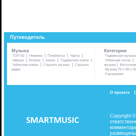
Путеводитель
Музыка
Категории
|
|
|
|
ТОП 50
Новинки
Плейлисты
Чарты
Таджикская музыка
|
|
|
|
|
Афиша
Релизы
Клипы
Таджикские клипы
Узбекские песни
|
|
|
Узбекские клипы
Слушать музыку
Слушать
музыка
Восточна
радио
Музыка 70-х 80-х 9
Саундтреки
|
О проекте
Copyright 
ответствен
комментари
размещены 