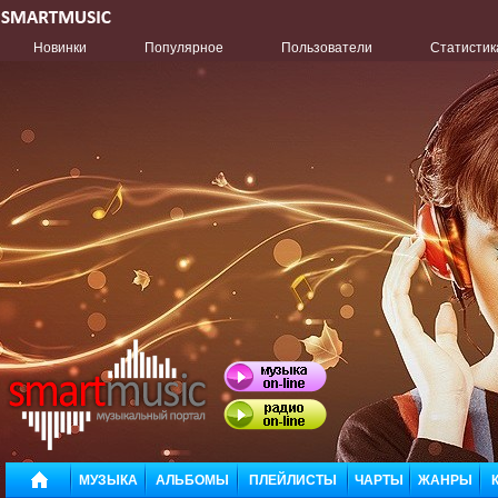
Новинки
Популярное
Пользователи
Статистик
МУЗЫКА
АЛЬБОМЫ
ПЛЕЙЛИСТЫ
ЧАРТЫ
ЖАНРЫ