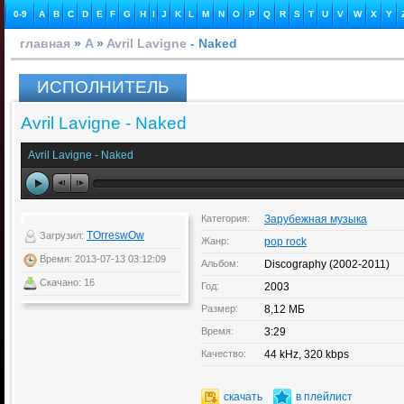
0-9
A
B
C
D
E
F
G
H
I
J
K
L
M
N
O
P
Q
R
S
T
U
V
W
X
Y
главная
»
A
»
Avril Lavigne
- Naked
ИСПОЛНИТЕЛЬ
Avril Lavigne - Naked
Avril Lavigne - Naked
Категория:
Зарубежная музыка
TOrreswOw
Загрузил:
Жанр:
pop rock
Время: 2013-07-13 03:12:09
Альбом:
Discography (2002-2011)
Скачано: 16
Год:
2003
Размер:
8,12 МБ
Время:
3:29
Качество:
44 kHz, 320 kbps
скачать
в плейлист