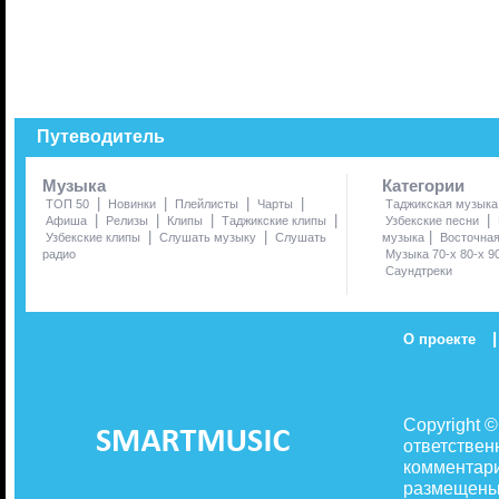
Путеводитель
Музыка
Категории
|
|
|
|
ТОП 50
Новинки
Плейлисты
Чарты
Таджикская музыка
|
|
|
|
|
Афиша
Релизы
Клипы
Таджикские клипы
Узбекские песни
|
|
|
Узбекские клипы
Слушать музыку
Слушать
музыка
Восточна
радио
Музыка 70-х 80-х 9
Саундтреки
|
О проекте
Copyright 
ответствен
комментари
размещены 