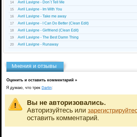
Avril Lavigne - Don`t Tell Me
14
Avril Lavigne - Im With You
15
Avril Lavigne - Take me away
16
Avril Lavigne - I Can Do Better (Clean Edit)
17
Avril Lavigne - Girlfriend (Clean Edit)
18
Avril Lavigne - The Best Damn Thing
19
Avril Lavigne - Runaway
20
Мнения и отзывы
Оценить и оставить комментарий »
Я думаю, что трек
:
Darlin
Вы не авторизовались.
Авторизуйтесь или
зарегистрируйте
оставить комментарий.