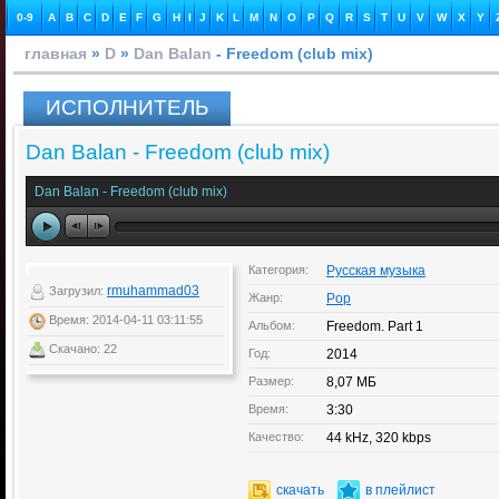
0-9
A
B
C
D
E
F
G
H
I
J
K
L
M
N
O
P
Q
R
S
T
U
V
W
X
Y
главная
»
D
»
Dan Balan
- Freedom (club mix)
ИСПОЛНИТЕЛЬ
Dan Balan - Freedom (club mix)
Dan Balan - Freedom (club mix)
Категория:
Русская музыка
rmuhammad03
Загрузил:
Жанр:
Pop
Время: 2014-04-11 03:11:55
Альбом:
Freedom. Part 1
Скачано: 22
Год:
2014
Размер:
8,07 МБ
Время:
3:30
Качество:
44 kHz, 320 kbps
скачать
в плейлист