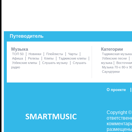
Путеводитель
Музыка
Категории
|
|
|
|
ТОП 50
Новинки
Плейлисты
Чарты
Таджикская музыка
|
|
|
|
|
Афиша
Релизы
Клипы
Таджикские клипы
Узбекские песни
|
|
|
Узбекские клипы
Слушать музыку
Слушать
музыка
Восточна
радио
Музыка 70-х 80-х 9
Саундтреки
|
О проекте
Copyright 
ответствен
комментари
размещены 