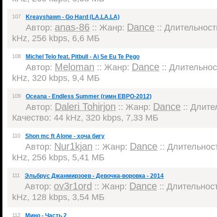
107
Kreayshawn - Go Hard (LA.LA.LA)
anas-86
Dance
Автор:
:: Жанр:
:: Длительность
kHz, 256 kbps, 6,6 МБ
108
Michel Telo feat. Pitbull - Ai Se Eu Te Pego
Meloman
Dance
Автор:
:: Жанр:
:: Длительност
kHz, 320 kbps, 9,4 МБ
109
Oceana - Endless Summer (гимн ЕВРО-2012)
Daleri Tohirjon
Dance
Автор:
:: Жанр:
:: Длител
Качество: 44 kHz, 320 kbps, 7,33 МБ
110
Shon mc ft Alone - хоча бигу
Nur1kjan
Dance
Автор:
:: Жанр:
:: Длительност
kHz, 256 kbps, 5,41 МБ
111
Эльбрус Джанмирзоев - Девочка-воровка - 2014
ov3r1ord
Dance
Автор:
:: Жанр:
:: Длительност
kHz, 128 kbps, 3,54 МБ
112
Мино - Часть 2