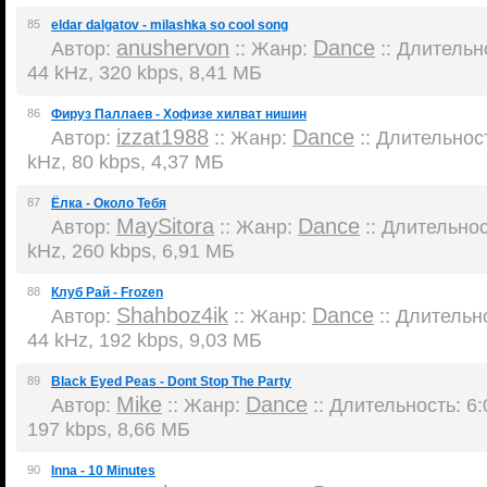
85
eldar dalgatov - milashka so cool song
anushervon
Dance
Автор:
:: Жанр:
:: Длительно
44 kHz, 320 kbps, 8,41 МБ
86
Фируз Паллаев - Хофизе хилват нишин
izzat1988
Dance
Автор:
:: Жанр:
:: Длительност
kHz, 80 kbps, 4,37 МБ
87
Ёлка - Около Тебя
MaySitora
Dance
Автор:
:: Жанр:
:: Длительност
kHz, 260 kbps, 6,91 МБ
88
Клуб Рай - Frozen
Shahboz4ik
Dance
Автор:
:: Жанр:
:: Длительно
44 kHz, 192 kbps, 9,03 МБ
89
Black Eyed Peas - Dont Stop The Party
Mike
Dance
Автор:
:: Жанр:
:: Длительность: 6:
197 kbps, 8,66 МБ
90
Inna - 10 Minutes