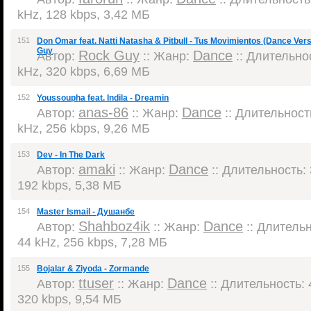
kHz, 128 kbps, 3,42 МБ
151
Don Omar feat. Natti Natasha & Pitbull - Tus Movimientos (Dance Ve
Guy
Rock Guy
Dance
Автор:
:: Жанр:
:: Длительнос
kHz, 320 kbps, 6,69 МБ
152
Youssoupha feat. Indila - Dreamin
anas-86
Dance
Автор:
:: Жанр:
:: Длительность
kHz, 256 kbps, 9,26 МБ
153
Dev - In The Dark
amaki
Dance
Автор:
:: Жанр:
:: Длительность: 
192 kbps, 5,38 МБ
154
Master Ismail - Душанбе
Shahboz4ik
Dance
Автор:
:: Жанр:
:: Длительн
44 kHz, 256 kbps, 7,28 МБ
155
Bojalar & Ziyoda - Zormande
ttuser
Dance
Автор:
:: Жанр:
:: Длительность: 4
320 kbps, 9,54 МБ