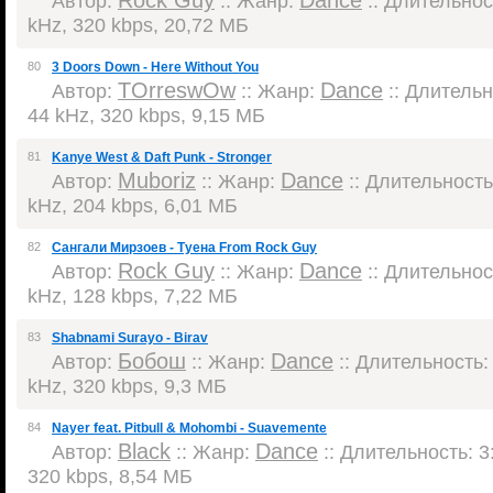
Rock Guy
Dance
Автор:
:: Жанр:
:: Длительност
kHz, 320 kbps, 20,72 МБ
80
3 Doors Down - Here Without You
TOrreswOw
Dance
Автор:
:: Жанр:
:: Длительно
44 kHz, 320 kbps, 9,15 МБ
81
Kanye West & Daft Punk - Stronger
Muboriz
Dance
Автор:
:: Жанр:
:: Длительность:
kHz, 204 kbps, 6,01 МБ
82
Сангали Мирзоев - Туена From Rock Guy
Rock Guy
Dance
Автор:
:: Жанр:
:: Длительност
kHz, 128 kbps, 7,22 МБ
83
Shabnami Surayo - Birav
Бобош
Dance
Автор:
:: Жанр:
:: Длительность: 
kHz, 320 kbps, 9,3 МБ
84
Nayer feat. Pitbull & Mohombi - Suavemente
Black
Dance
Автор:
:: Жанр:
:: Длительность: 3:
320 kbps, 8,54 МБ