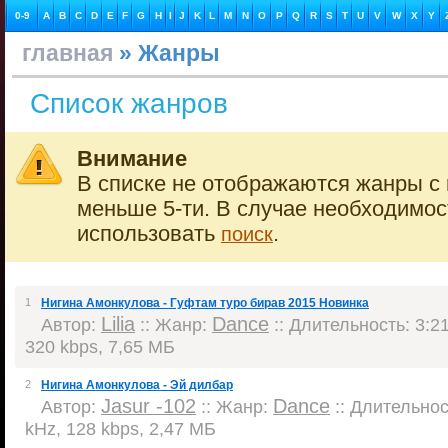
0-9
A
B
C
D
E
F
G
H
I
J
K
L
M
N
O
P
Q
R
S
T
U
V
W
X
Y
главная
» Жанры
Список жанров
Внимание
В списке не отображаются жанры с 
меньше 5-ти. В случае необходимо
использовать
.
поиск
1
Нигина Амонкулова - Гуфтам туро бирав 2015 Новинка
Lilia
Dance
Автор:
:: Жанр:
:: Длительность: 3:21
320 kbps, 7,65 МБ
2
Нигина Амонкулова - Эй дилбар
Jasur -102
Dance
Автор:
:: Жанр:
:: Длительност
kHz, 128 kbps, 2,47 МБ