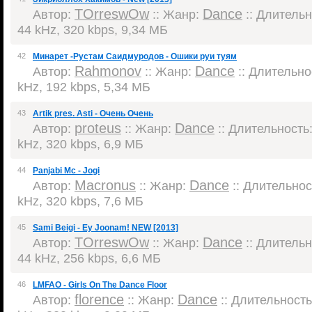
TOrreswOw
Dance
Автор:
:: Жанр:
:: Длительно
44 kHz, 320 kbps, 9,34 МБ
42
Минарет -Рустам Саидмуродов - Ошики руи туям
Rahmonov
Dance
Автор:
:: Жанр:
:: Длительнос
kHz, 192 kbps, 5,34 МБ
43
Artik pres. Asti - Очень Очень
proteus
Dance
Автор:
:: Жанр:
:: Длительность:
kHz, 320 kbps, 6,9 МБ
44
Panjabi Mc - Jogi
Macronus
Dance
Автор:
:: Жанр:
:: Длительност
kHz, 320 kbps, 7,6 МБ
45
Sami Beigi - Ey Joonam! NEW [2013]
TOrreswOw
Dance
Автор:
:: Жанр:
:: Длительно
44 kHz, 256 kbps, 6,6 МБ
46
LMFAO - Girls On The Dance Floor
florence
Dance
Автор:
:: Жанр:
:: Длительность: