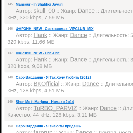
145
Mansour - In Shabhoi Javuni
skull_00
Dance
Автор:
:: Жанр:
:: Длительность
kHz, 320 kbps, 7,59 МБ
146
ФАРЗИН_NEW - Сиехчашмак_VIPCLUB_MIX
Hank
Dance
Автор:
:: Жанр:
:: Длительность: 5
320 kbps, 11,66 МБ
147
ФАРЗИН_NEW - Опс-Опс
Hank
Dance
Автор:
:: Жанр:
:: Длительность: 3
320 kbps, 9,08 МБ
148
Саро Варданян - Я Так Хочу Любить [2012]
BKOfficial
Dance
Автор:
:: Жанр:
:: Длительнос
kHz, 128 kbps, 4,51 МБ
149
Shon Mc ft Marjona - Номахо 2о14
TuRBO_PARVIZ
Dance
Автор:
:: Жанр:
:: Дли
Качество: 44 kHz, 128 kbps, 3,11 МБ
150
Саро Варданян - Я знаю ты придешь
farorun
Dance
Автор:
:: Жанр:
:: Длительность: