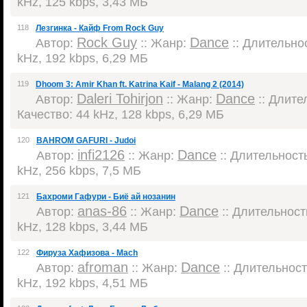
kHz, 125 kbps, 3,43 МБ
118
Лезгинка - Кайф From Rock Guy
Rock Guy
Dance
Автор:
:: Жанр:
:: Длительнос
kHz, 192 kbps, 6,29 МБ
119
Dhoom 3: Amir Khan ft. Katrina Kaif - Malang 2 (2014)
Daleri Tohirjon
Dance
Автор:
:: Жанр:
:: Длител
Качество: 44 kHz, 128 kbps, 6,29 МБ
120
BAHROM GAFURI - Judoi
infi2126
Dance
Автор:
:: Жанр:
:: Длительность
kHz, 256 kbps, 7,5 МБ
121
Бахроми Гафури - Биё ай нозанин
anas-86
Dance
Автор:
:: Жанр:
:: Длительность
kHz, 128 kbps, 3,44 МБ
122
Фируза Хафизова - Mach
afroman
Dance
Автор:
:: Жанр:
:: Длительность
kHz, 192 kbps, 4,51 МБ