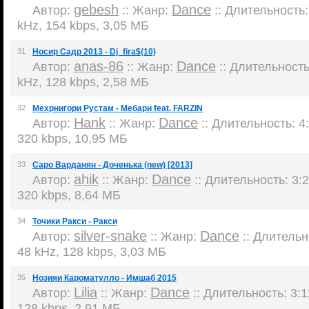
gebesh
Dance
Автор:
:: Жанр:
:: Длительность: 
kHz, 154 kbps, 3,05 МБ
31
Носир Садр 2013 - Dj_fira$(10)
anas-86
Dance
Автор:
:: Жанр:
:: Длительность:
kHz, 128 kbps, 2,58 МБ
32
Мехрнигори Рустам - Мебари feat. FARZIN
Hank
Dance
Автор:
:: Жанр:
:: Длительность: 4:
320 kbps, 10,95 МБ
33
Саро Варданян - Доченька (new) [2013]
ahik
Dance
Автор:
:: Жанр:
:: Длительность: 3:2
320 kbps, 8,64 МБ
34
Точики Ракси - Ракси
silver-snake
Dance
Автор:
:: Жанр:
:: Длительно
48 kHz, 128 kbps, 3,03 МБ
35
Нозияи Кароматулло - Имшаб 2015
Lilia
Dance
Автор:
:: Жанр:
:: Длительность: 3:1
128 kbps, 2,91 МБ