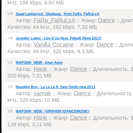
kHz, 186 kbps, 6,97 МБ
129
Saad Lamjarred - Ghaltana - from FaRa_FaRuLyA
FaRa_FaRuLyA
Dance
Автор:
:: Жанр:
:: Длит
Качество: 44 kHz, 192 kbps, 7,32 МБ
130
Jennifer Lopez - Live It Up (feat. Pitbull) [New 2013]
Vanilla Cocaine
Dance
Автор:
:: Жанр:
:: Длите
Качество: 44 kHz, 320 kbps, 9,3 МБ
131
ФАРЗИН_NEW - Anor-Anor
Hank
Dance
Автор:
:: Жанр:
:: Длительность: 3
320 kbps, 7,01 МБ
132
Naughty Boy - La La La ft. Sam Smith new 2013
samak
Dance
Автор:
:: Жанр:
:: Длительность: 
kHz, 320 kbps, 10 МБ
133
ФАРЗИН_NEW - ЧУРАЧОН (DANCEMUSIC)
Hank
Dance
Автор:
:: Жанр:
:: Длительность: 3
128 kbps, 3,11 МБ