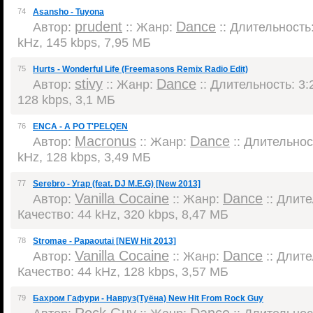
74
Asansho - Tuyona
prudent
Dance
Автор:
:: Жанр:
:: Длительность:
kHz, 145 kbps, 7,95 МБ
75
Hurts - Wonderful Life (Freemasons Remix Radio Edit)
stivy
Dance
Автор:
:: Жанр:
:: Длительность: 3:2
128 kbps, 3,1 МБ
76
ENCA - A PO T'PELQEN
Macronus
Dance
Автор:
:: Жанр:
:: Длительност
kHz, 128 kbps, 3,49 МБ
77
Serebro - Угар (feat. DJ M.E.G) [New 2013]
Vanilla Cocaine
Dance
Автор:
:: Жанр:
:: Длите
Качество: 44 kHz, 320 kbps, 8,47 МБ
78
Stromae - Papaoutai [NEW Hit 2013]
Vanilla Cocaine
Dance
Автор:
:: Жанр:
:: Длите
Качество: 44 kHz, 128 kbps, 3,57 МБ
79
Бахром Гафури - Навруз(Туёна) New Hit From Rock Guy