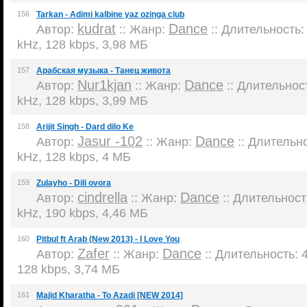
156
Tarkan - Adimi kalbine yaz ozinga club
kudrat
Dance
Автор:
:: Жанр:
:: Длительность: 
kHz, 128 kbps, 3,98 МБ
157
Арабская музыка - Танец живота
Nur1kjan
Dance
Автор:
:: Жанр:
:: Длительност
kHz, 128 kbps, 3,99 МБ
158
Arijit Singh - Dard dilo Ke
Jasur -102
Dance
Автор:
:: Жанр:
:: Длительно
kHz, 128 kbps, 4 МБ
159
Zulayho - Dili ovora
cindrella
Dance
Автор:
:: Жанр:
:: Длительность
kHz, 190 kbps, 4,46 МБ
160
Pitbul ft Arab (New 2013) - I Love You
Zafer
Dance
Автор:
:: Жанр:
:: Длительность: 4
128 kbps, 3,74 МБ
161
Majid Kharatha - To Azadi [NEW 2014]