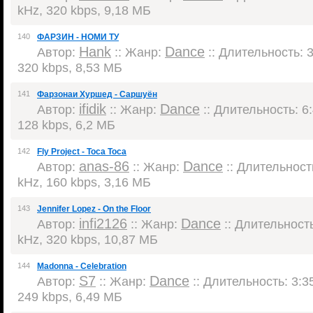
kHz, 320 kbps, 9,18 МБ
140
ФАРЗИН - НОМИ ТУ
Hank
Dance
Автор:
:: Жанр:
:: Длительность: 3
320 kbps, 8,53 МБ
141
Фарзонаи Хуршед - Саршуён
ifidik
Dance
Автор:
:: Жанр:
:: Длительность: 6:
128 kbps, 6,2 МБ
142
Fly Project - Toca Toca
anas-86
Dance
Автор:
:: Жанр:
:: Длительность
kHz, 160 kbps, 3,16 МБ
143
Jennifer Lopez - On the Floor
infi2126
Dance
Автор:
:: Жанр:
:: Длительность
kHz, 320 kbps, 10,87 МБ
144
Madonna - Celebration
S7
Dance
Автор:
:: Жанр:
:: Длительность: 3:35
249 kbps, 6,49 МБ