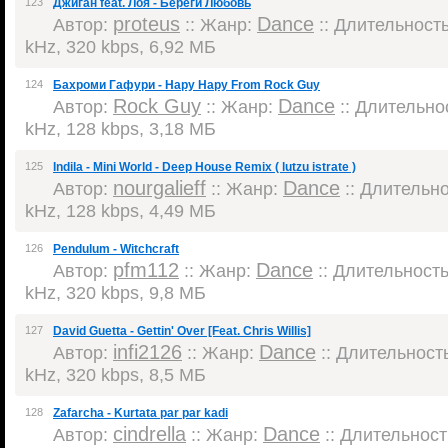
123
Джиган feat. Лоя - Береги Любовь
proteus
Dance
Автор:
:: Жанр:
:: Длительность:
kHz, 320 kbps, 6,92 МБ
124
Бахроми Гафури - Нару Нару From Rock Guy
Rock Guy
Dance
Автор:
:: Жанр:
:: Длительнос
kHz, 128 kbps, 3,18 МБ
125
Indila - Mini World - Deep House Remix ( lutzu istrate )
nourgalieff
Dance
Автор:
:: Жанр:
:: Длительнос
kHz, 128 kbps, 4,49 МБ
126
Pendulum - Witchcraft
pfm112
Dance
Автор:
:: Жанр:
:: Длительность:
kHz, 320 kbps, 9,8 МБ
127
David Guetta - Gettin' Over [Feat. Chris Willis]
infi2126
Dance
Автор:
:: Жанр:
:: Длительность
kHz, 320 kbps, 8,5 МБ
128
Zafarcha - Kurtata par par kadi
cindrella
Dance
Автор:
:: Жанр:
:: Длительность