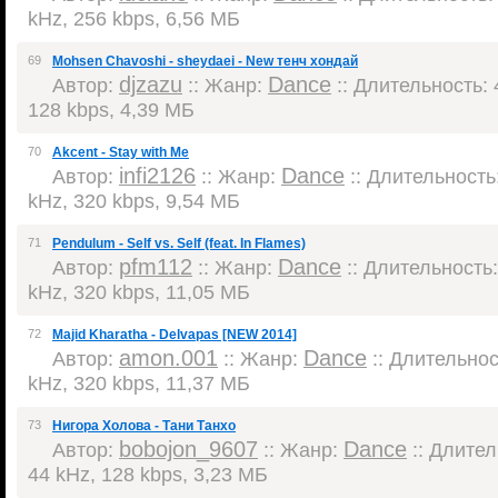
kHz, 256 kbps, 6,56 МБ
69
Mohsen Chavoshi - sheydaei - New тенч хондай
djzazu
Dance
Автор:
:: Жанр:
:: Длительность: 4
128 kbps, 4,39 МБ
70
Akcent - Stay with Me
infi2126
Dance
Автор:
:: Жанр:
:: Длительность:
kHz, 320 kbps, 9,54 МБ
71
Pendulum - Self vs. Self (feat. In Flames)
pfm112
Dance
Автор:
:: Жанр:
:: Длительность:
kHz, 320 kbps, 11,05 МБ
72
Majid Kharatha - Delvapas [NEW 2014]
amon.001
Dance
Автор:
:: Жанр:
:: Длительност
kHz, 320 kbps, 11,37 МБ
73
Нигора Холова - Тани Танхо
bobojon_9607
Dance
Автор:
:: Жанр:
:: Длител
44 kHz, 128 kbps, 3,23 МБ