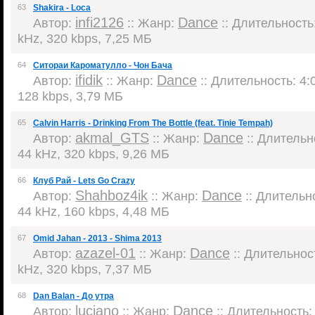
63
Shakira - Loca
infi2126
Dance
Автор:
:: Жанр:
:: Длительность:
kHz, 320 kbps, 7,25 МБ
64
Ситораи Кароматулло - Чон Бача
ifidik
Dance
Автор:
:: Жанр:
:: Длительность: 4:0
128 kbps, 3,79 МБ
65
Calvin Harris - Drinking From The Bottle (feat. Tinie Tempah)
akmal_GTS
Dance
Автор:
:: Жанр:
:: Длительно
44 kHz, 320 kbps, 9,26 МБ
66
Клуб Рай - Lets Go Crazy
Shahboz4ik
Dance
Автор:
:: Жанр:
:: Длительно
44 kHz, 160 kbps, 4,48 МБ
67
Omid Jahan - 2013 - Shima 2013
azazel-01
Dance
Автор:
:: Жанр:
:: Длительност
kHz, 320 kbps, 7,37 МБ
68
Dan Balan - До утра
luciano
Dance
Автор:
:: Жанр:
:: Длительность: 