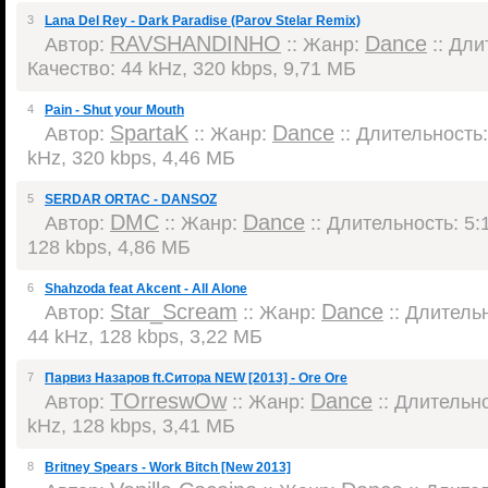
3
Lana Del Rey - Dark Paradise (Parov Stelar Remix)
RAVSHANDINHO
Dance
Автор:
:: Жанр:
:: Дли
Качество: 44 kHz, 320 kbps, 9,71 МБ
4
Pain - Shut your Mouth
SpartaK
Dance
Автор:
:: Жанр:
:: Длительность:
kHz, 320 kbps, 4,46 МБ
5
SERDAR ORTAC - DANSOZ
DMC
Dance
Автор:
:: Жанр:
:: Длительность: 5:1
128 kbps, 4,86 МБ
6
Shahzoda feat Akcent - All Alone
Star_Scream
Dance
Автор:
:: Жанр:
:: Длительн
44 kHz, 128 kbps, 3,22 МБ
7
Парвиз Назаров ft.Ситора NEW [2013] - Ore Ore
TOrreswOw
Dance
Автор:
:: Жанр:
:: Длительно
kHz, 128 kbps, 3,41 МБ
8
Britney Spears - Work Bitch [New 2013]