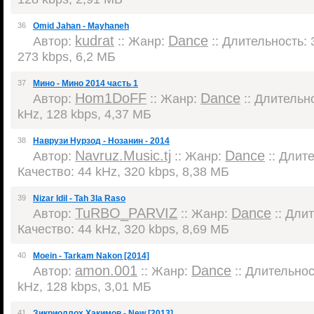
36
Omid Jahan - Mayhaneh
kudrat
Dance
Автор:
:: Жанр:
:: Длительность: 3
273 kbps, 6,2 МБ
37
Мино - Мино 2014 часть 1
Hom1DoFF
Dance
Автор:
:: Жанр:
:: Длительно
kHz, 128 kbps, 4,37 МБ
38
Наврузи Нурзод - Нозанин - 2014
Navruz.Music.tj
Dance
Автор:
:: Жанр:
:: Длите
Качество: 44 kHz, 320 kbps, 8,38 МБ
39
Nizar Idil - Tah 3la Raso
TuRBO_PARVIZ
Dance
Автор:
:: Жанр:
:: Длит
Качество: 44 kHz, 320 kbps, 8,69 МБ
40
Moein - Tarkam Nakon [2014]
amon.001
Dance
Автор:
:: Жанр:
:: Длительност
kHz, 128 kbps, 3,01 МБ
41
Зикриоллох Хакимов - New [2013]