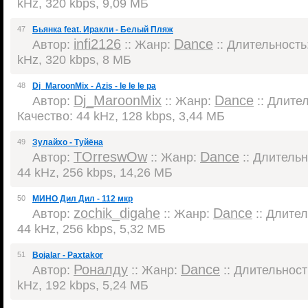
kHz, 320 kbps, 9,09 МБ
47
Бьянка feat. Иракли - Белый Пляж
infi2126
Dance
Автор:
:: Жанр:
:: Длительность:
kHz, 320 kbps, 8 МБ
48
Dj_MaroonMix - Azis - le le le pa
Dj_MaroonMix
Dance
Автор:
:: Жанр:
:: Длител
Качество: 44 kHz, 128 kbps, 3,44 МБ
49
Зулайхо - Туйёна
TOrreswOw
Dance
Автор:
:: Жанр:
:: Длительно
44 kHz, 256 kbps, 14,26 МБ
50
МИНО Дил Дил - 112 мкр
zochik_digahe
Dance
Автор:
:: Жанр:
:: Длител
44 kHz, 256 kbps, 5,32 МБ
51
Bojalar - Paxtakor
Роналду
Dance
Автор:
:: Жанр:
:: Длительность
kHz, 192 kbps, 5,24 МБ