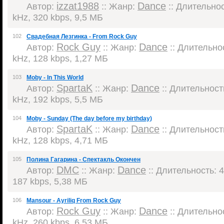
izzat1988
Dance
Автор:
:: Жанр:
:: Длительнос
kHz, 320 kbps, 9,5 МБ
102
Свадебная Лезгинка - From Rock Guy
Rock Guy
Dance
Автор:
:: Жанр:
:: Длительнос
kHz, 128 kbps, 1,27 МБ
103
Moby - In This World
SpartaK
Dance
Автор:
:: Жанр:
:: Длительность
kHz, 192 kbps, 5,5 МБ
104
Moby - Sunday (The day before my birthday)
SpartaK
Dance
Автор:
:: Жанр:
:: Длительность
kHz, 128 kbps, 4,71 МБ
105
Полина Гагарина - Спектакль Окончен
DMC
Dance
Автор:
:: Жанр:
:: Длительность: 4
187 kbps, 5,38 МБ
106
Mansour - Ayriliq From Rock Guy
Rock Guy
Dance
Автор:
:: Жанр:
:: Длительнос
kHz, 260 kbps, 6,53 МБ