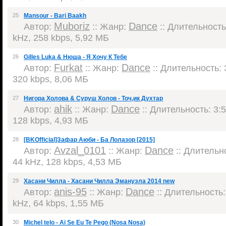
25
Mansour - Bari Baakh
Muboriz
Dance
Автор:
:: Жанр:
:: Длительность:
kHz, 258 kbps, 5,92 МБ
26
Gilles Luka & Нюша - Я Хочу К Тебе
Furkat
Dance
Автор:
:: Жанр:
:: Длительность: 3
320 kbps, 8,06 МБ
27
Нигора Холова & Суруш Холов - Точ,ик Духтар
ahik
Dance
Автор:
:: Жанр:
:: Длительность: 3:5
128 kbps, 4,93 МБ
28
[BKOfficial]Зафар Аюби - Ба Лолазор [2015]
Avzal_0101
Dance
Автор:
:: Жанр:
:: Длительно
44 kHz, 128 kbps, 4,53 МБ
29
Хасани Чилла - Хасани Чилла Эмануэла 2014 new
anis-95
Dance
Автор:
:: Жанр:
:: Длительность: 
kHz, 64 kbps, 1,55 МБ
30
Michel telo - Ai Se Eu Te Pego (Nosa Nosa)