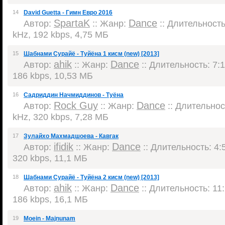
14
David Guetta - Гимн Евро 2016
SpartaK
Dance
Автор:
:: Жанр:
:: Длительность:
kHz, 192 kbps, 4,75 МБ
15
Шабнами Сурайё - Туйёна 1 кисм (new) [2013]
ahik
Dance
Автор:
:: Жанр:
:: Длительность: 7:1
186 kbps, 10,53 МБ
16
Садриддин Начмиддинов - Туёна
Rock Guy
Dance
Автор:
:: Жанр:
:: Длительност
kHz, 320 kbps, 7,28 МБ
17
Зулайхо Махмадшоева - Кавгак
ifidik
Dance
Автор:
:: Жанр:
:: Длительность: 4:5
320 kbps, 11,1 МБ
18
Шабнами Сурайё - Туйёна 2 кисм (new) [2013]
ahik
Dance
Автор:
:: Жанр:
:: Длительность: 11:
186 kbps, 16,1 МБ
19
Moein - Majnunam