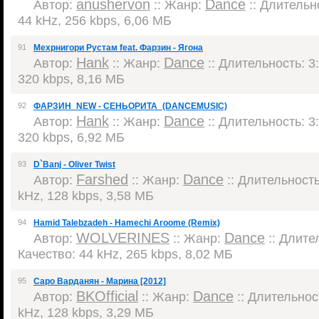
anushervon
Dance
Автор:
:: Жанр:
:: Длительно
44 kHz, 256 kbps, 6,06 МБ
91
Мехрнигори Рустам feat. Фарзин - Ягона
Hank
Dance
Автор:
:: Жанр:
:: Длительность: 3:
320 kbps, 8,16 МБ
92
ФАРЗИН_NEW - СЕНЬОРИТА_(DANCEMUSIC)
Hank
Dance
Автор:
:: Жанр:
:: Длительность: 3:
320 kbps, 6,92 МБ
93
D`Banj - Oliver Twist
Farshed
Dance
Автор:
:: Жанр:
:: Длительность:
kHz, 128 kbps, 3,58 МБ
94
Hamid Talebzadeh - Hamechi Aroome (Remix)
WOLVERINES
Dance
Автор:
:: Жанр:
:: Длител
Качество: 44 kHz, 265 kbps, 8,02 МБ
95
Саро Варданян - Марина [2012]
BKOfficial
Dance
Автор:
:: Жанр:
:: Длительност
kHz, 128 kbps, 3,29 МБ