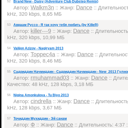
52
Brand New - Daisy (Adventure Club Dubstep Remix)
Walkm3n
Dance
Автор:
:: Жанр:
:: Длительность
kHz, 320 kbps, 8,65 МБ
53
Авраам Руссо - Я так хочу тебя любить (by KilleR)
killer---9
Dance
Автор:
:: Жанр:
:: Длительность:
kHz, 320 kbps, 10,99 МБ
54
Valijon Azizov - Nagiryam 2013
Торрес4а
Dance
Автор:
:: Жанр:
:: Длительност
kHz, 320 kbps, 8,46 МБ
55
Садриддин Начмиддин - Садриддин Начмиддин - New_2013 Гулно
rmuhammad03
Dance
Автор:
:: Жанр:
:: Длите
Качество: 48 kHz, 128 kbps, 3,18 МБ
56
Nigina Amonkulova - Tu Biyo 2013
cindrella
Dance
Автор:
:: Жанр:
:: Длительность:
kHz, 128 kbps, 3,67 МБ
57
Точиддин Мухиддин - Эй санам
Ф
Dance
Автор:
:: Жанр:
:: Длительность: 4:37 :