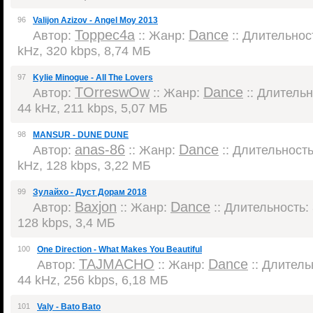
96
Valijon Azizov - Angel Moy 2013
Торрес4а
Dance
Автор:
:: Жанр:
:: Длительност
kHz, 320 kbps, 8,74 МБ
97
Kylie Minogue - All The Lovers
TOrreswOw
Dance
Автор:
:: Жанр:
:: Длительно
44 kHz, 211 kbps, 5,07 МБ
98
MANSUR - DUNE DUNE
anas-86
Dance
Автор:
:: Жанр:
:: Длительность:
kHz, 128 kbps, 3,22 МБ
99
Зулайхо - Дуст Дорам 2018
Baxjon
Dance
Автор:
:: Жанр:
:: Длительность: 
128 kbps, 3,4 МБ
100
One Direction - What Makes You Beautiful
TAJMACHO
Dance
Автор:
:: Жанр:
:: Длительн
44 kHz, 256 kbps, 6,18 МБ
101
Valy - Bato Bato