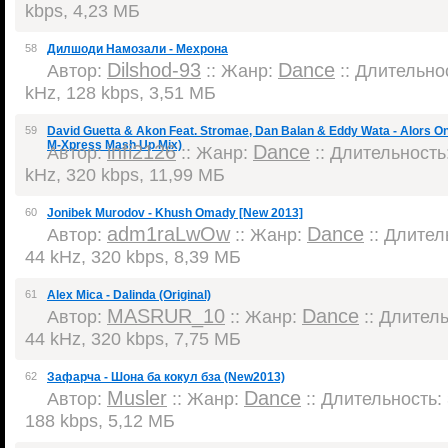
kbps, 4,23 МБ
58
Дилшоди Намозали - Мехрона
Dilshod-93
Dance
Автор:
:: Жанр:
:: Длительнос
kHz, 128 kbps, 3,51 МБ
59
David Guetta & Akon Feat. Stromae, Dan Balan & Eddy Wata - Alors 
M-Xpress Mash Up Mix)
infi2126
Dance
Автор:
:: Жанр:
:: Длительность:
kHz, 320 kbps, 11,99 МБ
60
Jonibek Murodov - Khush Omady [New 2013]
adm1raLwOw
Dance
Автор:
:: Жанр:
:: Длитель
44 kHz, 320 kbps, 8,39 МБ
61
Alex Mica - Dalinda (Original)
MASRUR_10
Dance
Автор:
:: Жанр:
:: Длитель
44 kHz, 320 kbps, 7,75 МБ
62
Зафарча - Шона ба кокул бза (New2013)
Musler
Dance
Автор:
:: Жанр:
:: Длительность: 
188 kbps, 5,12 МБ