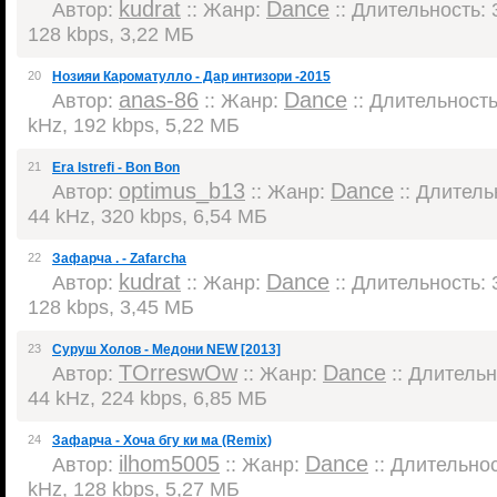
kudrat
Dance
Автор:
:: Жанр:
:: Длительность: 3
128 kbps, 3,22 МБ
20
Нозияи Кароматулло - Дар интизори -2015
anas-86
Dance
Автор:
:: Жанр:
:: Длительность:
kHz, 192 kbps, 5,22 МБ
21
Era Istrefi - Bon Bon
optimus_b13
Dance
Автор:
:: Жанр:
:: Длительн
44 kHz, 320 kbps, 6,54 МБ
22
Зафарча . - Zafarcha
kudrat
Dance
Автор:
:: Жанр:
:: Длительность: 3
128 kbps, 3,45 МБ
23
Суруш Холов - Медони NEW [2013]
TOrreswOw
Dance
Автор:
:: Жанр:
:: Длительно
44 kHz, 224 kbps, 6,85 МБ
24
Зафарча - Хоча бгу ки ма (Remix)
ilhom5005
Dance
Автор:
:: Жанр:
:: Длительнос
kHz, 128 kbps, 5,27 МБ