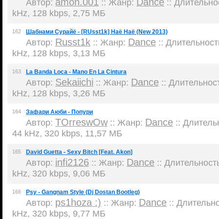
amon.001
Dance
Автор:
:: Жанр:
:: Длительнос
kHz, 128 kbps, 2,75 МБ
162
Шабнами Сурайё - [RUsst1k] Наё Наё (New 2013)
Russt1k
Dance
Автор:
:: Жанр:
:: Длительность
kHz, 128 kbps, 3,13 МБ
163
La Banda Loca - Mano En La Cintura
Sekaiichi
Dance
Автор:
:: Жанр:
:: Длительност
kHz, 128 kbps, 3,26 МБ
164
Зафари Аюби - Попури
TOrreswOw
Dance
Автор:
:: Жанр:
:: Длительн
44 kHz, 320 kbps, 11,57 МБ
165
David Guetta - Sexy Bitch [Feat. Akon]
infi2126
Dance
Автор:
:: Жанр:
:: Длительность
kHz, 320 kbps, 9,06 МБ
166
Psy - Gangnam Style (Dj Dostan Bootleg)
ps1hoza :)
Dance
Автор:
:: Жанр:
:: Длительно
kHz, 320 kbps, 9,77 МБ