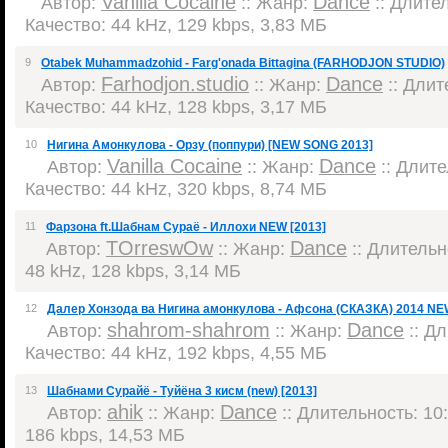
Vanilla Cocaine
Dance
Автор:
:: Жанр:
:: Длител
Качество: 44 kHz, 129 kbps, 3,83 МБ
9
Otabek Muhammadzohid - Farg'onada Bittagina (FARHODJON STUDIO)
Farhodjon.studio
Dance
Автор:
:: Жанр:
:: Длит
Качество: 44 kHz, 128 kbps, 3,17 МБ
10
Нигина Амонкулова - Орзy (поппури) [NEW SONG 2013]
Vanilla Cocaine
Dance
Автор:
:: Жанр:
:: Длите
Качество: 44 kHz, 320 kbps, 8,74 МБ
11
Фарзона ft.Шабнам Сураё - Иллохи NEW [2013]
TOrreswOw
Dance
Автор:
:: Жанр:
:: Длительно
48 kHz, 128 kbps, 3,14 МБ
12
Далер Хонзода ва Нигина амонкулова - Афсона (СКАЗКА) 2014 NEW
shahrom-shahrom
Dance
Автор:
:: Жанр:
:: Дл
Качество: 44 kHz, 192 kbps, 4,55 МБ
13
Шабнами Сурайё - Туйёна 3 кисм (new) [2013]
ahik
Dance
Автор:
:: Жанр:
:: Длительность: 10:
186 kbps, 14,53 МБ