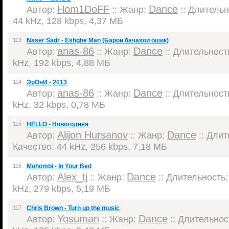
Hom1DoFF
Dance
Автор:
:: Жанр:
:: Длительно
44 kHz, 128 kbps, 4,37 МБ
113
Naser Sadr - Eshghe Man (Барои бачахои ошик)
anas-86
Dance
Автор:
:: Жанр:
:: Длительность
kHz, 192 kbps, 4,88 МБ
114
ЭрОнИ - 2013
anas-86
Dance
Автор:
:: Жанр:
:: Длительность
kHz, 32 kbps, 0,78 МБ
115
HELLO - Новогодняя
Alijon Hursanov
Dance
Автор:
:: Жанр:
:: Длит
Качество: 44 kHz, 256 kbps, 7,18 МБ
116
Mohombi - In Your Bed
Alex_tj
Dance
Автор:
:: Жанр:
:: Длительность: 
kHz, 279 kbps, 5,19 МБ
117
Chris Brown - Turn up the music
Yosuman
Dance
Автор:
:: Жанр:
:: Длительност