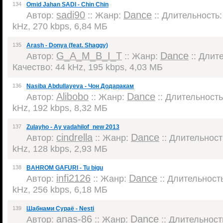
134
Omid Jahan SADI - Chin Chin
sadi90
Dance
Автор:
:: Жанр:
:: Длительность: 
kHz, 270 kbps, 6,84 МБ
135
Arash - Donya (feat. Shaggy)
G_A_M_B_I_T
Dance
Автор:
:: Жанр:
:: Длите
Качество: 44 kHz, 195 kbps, 4,03 МБ
136
Nasiba Abdullayeva - Чон Додаракам
Alibobo
Dance
Автор:
:: Жанр:
:: Длительность:
kHz, 192 kbps, 8,32 МБ
137
Zulayho - Ay vadahilof_new 2013
cindrella
Dance
Автор:
:: Жанр:
:: Длительность
kHz, 128 kbps, 2,93 МБ
138
BAHROM GAFURI - Tu bigu
infi2126
Dance
Автор:
:: Жанр:
:: Длительность
kHz, 256 kbps, 6,18 МБ
139
Шабнами Сураё - Nesti
anas-86
Dance
Автор:
:: Жанр:
:: Длительность