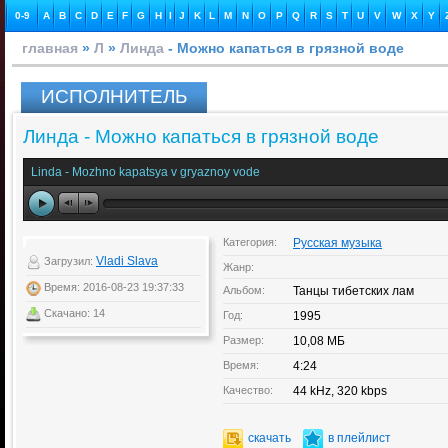
0-9
A
B
C
D
E
F
G
H
I
J
K
L
M
N
O
P
Q
R
S
T
U
V
W
X
Y
главная
»
Л
»
Линда
- Можно капаться в грязной воде
ИСПОЛНИТЕЛЬ
Линда - Можно капаться в грязной воде
Linda - Mozhno kapatsya v gryaznoy vode
Категория:
Русская музыка
Vladi Slava
Загрузил:
Жанр:
Время: 2016-08-23 19:37:33
Альбом:
Танцы тибетских лам
Скачано: 14
Год:
1995
Размер:
10,08 МБ
Время:
4:24
Качество:
44 kHz, 320 kbps
скачать
в плейлист