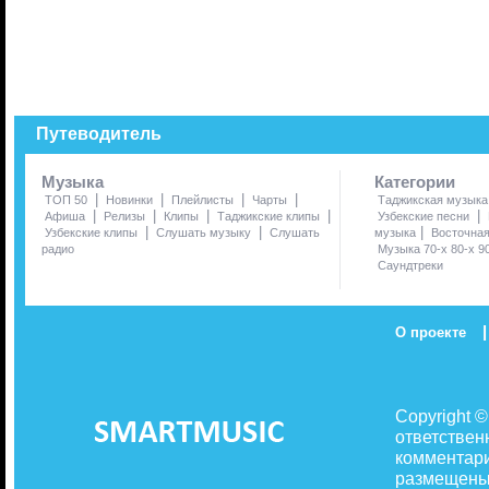
Путеводитель
Музыка
Категории
|
|
|
|
ТОП 50
Новинки
Плейлисты
Чарты
Таджикская музыка
|
|
|
|
|
Афиша
Релизы
Клипы
Таджикские клипы
Узбекские песни
|
|
|
Узбекские клипы
Слушать музыку
Слушать
музыка
Восточна
радио
Музыка 70-х 80-х 9
Саундтреки
|
О проекте
Copyright 
ответствен
комментари
размещены 