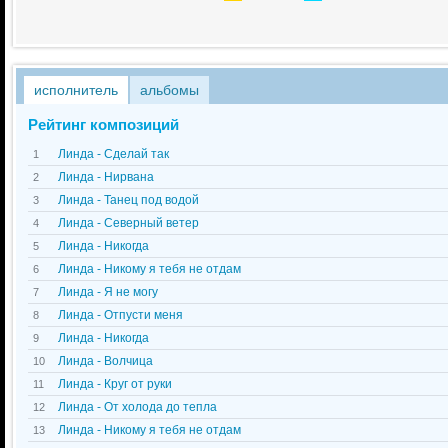
исполнитель
альбомы
Рейтинг композиций
Линда - Сделай так
1
Линда - Нирвана
2
Линда - Танец под водой
3
Линда - Северный ветер
4
Линда - Никогда
5
Линда - Никому я тебя не отдам
6
Линда - Я не могу
7
Линда - Отпусти меня
8
Линда - Никогда
9
Линда - Волчица
10
Линда - Круг от руки
11
Линда - От холода до тепла
12
Линда - Никому я тебя не отдам
13