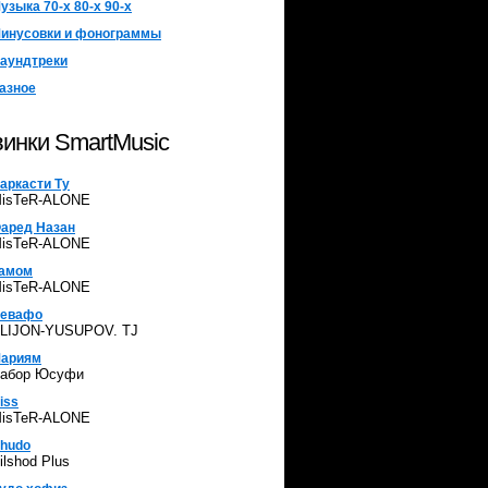
узыка 70-х 80-х 90-х
инусовки и фонограммы
аундтреки
азное
инки SmartMusic
аркасти Ту
isTeR-ALONE
аред Назан
isTeR-ALONE
амом
isTeR-ALONE
евафо
LIJON-YUSUPOV. TJ
ариям
абор Юсуфи
iss
isTeR-ALONE
hudo
ilshod Plus