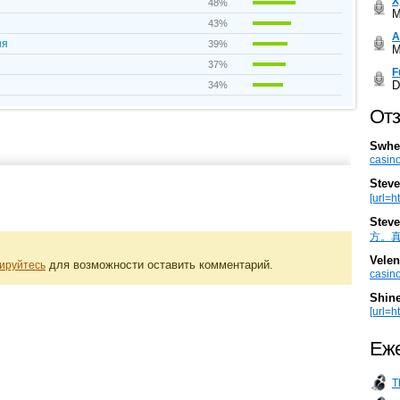
Х
48%
M
43%
А
ня
39%
M
37%
F
D
34%
Отз
Swhe
casino
Steve
[url=h
Steve
方。真棒。
Velen
для возможности оставить комментарий.
ируйтесь
casino
Shin
[url=ht
Еже
T