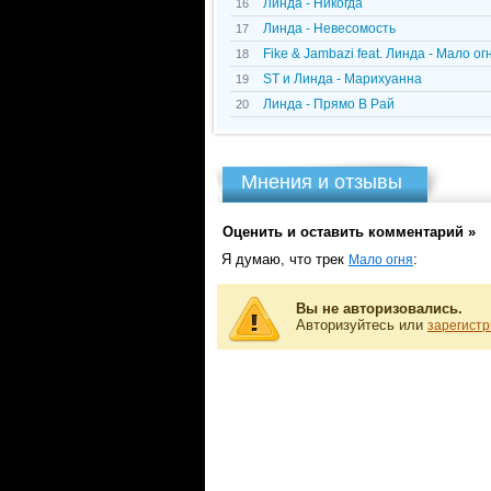
Линда - Никогда
16
Линда - Невесомость
17
Fike & Jambazi feat. Линда - Мало ог
18
ST и Линда - Марихуанна
19
Линда - Прямо В Рай
20
Мнения и отзывы
Оценить и оставить комментарий »
Я думаю, что трек
:
Мало огня
Вы не авторизовались.
Авторизуйтесь или
зарегистр