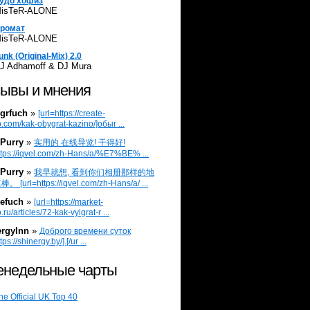
удо хофиз
isTeR-ALONE
ромат
isTeR-ALONE
unk (Original-Mix) 2.0
J Adhamoff & DJ Mura
ывы и мнения
grfuch
»
[url=https://create-
.com/kak-obygrat-kazino/]обыг ...
Purry
»
实用的 在线导览! 干得好!
ttps://iqvel.com/zh-Hans/a/%E7%BE% ...
Purry
»
我早就想, 看到你们相册那样的地
 [url=https://iqvel.com/zh-Hans/a/ ...
efuch
»
[url=https://market-
.ru/articles/72-kak-vyigrat-r ...
ergylnn
»
Доброго времени суток
tps://shinergy.by/].[/ur ...
недельные чарты
he Official UK Top 40