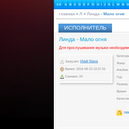
0-9
A
B
C
D
E
F
G
H
I
J
K
L
M
N
O
главная
»
Л
»
Линда
- Мало огня
ИСПОЛНИТЕЛЬ
Линда - Мало огня
Для прослушивания музыки необходим
Категор
Vladi Slava
Загрузил:
Жанр:
Время: 2016-08-23 19:37:33
Альбом:
Скачано: 24
Год:
Размер:
Время:
Качеств
ск