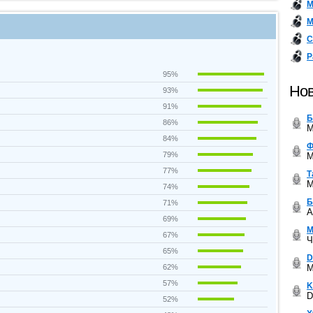
М
М
С
Р
95%
Нов
93%
91%
Б
86%
M
84%
Ф
79%
M
77%
Т
M
74%
Б
71%
A
69%
М
67%
Ч
65%
D
M
62%
57%
K
D
52%