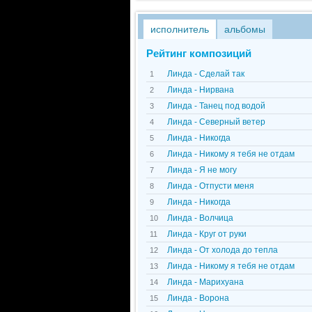
исполнитель
альбомы
Рейтинг композиций
Линда - Сделай так
1
Линда - Нирвана
2
Линда - Танец под водой
3
Линда - Северный ветер
4
Линда - Никогда
5
Линда - Никому я тебя не отдам
6
Линда - Я не могу
7
Линда - Отпусти меня
8
Линда - Никогда
9
Линда - Волчица
10
Линда - Круг от руки
11
Линда - От холода до тепла
12
Линда - Никому я тебя не отдам
13
Линда - Марихуана
14
Линда - Ворона
15