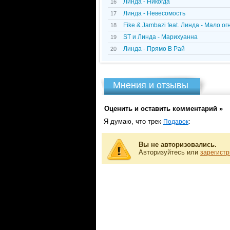
Линда - Никогда
16
Линда - Невесомость
17
Fike & Jambazi feat. Линда - Мало ог
18
ST и Линда - Марихуанна
19
Линда - Прямо В Рай
20
Мнения и отзывы
Оценить и оставить комментарий »
Я думаю, что трек
:
Подарок
Вы не авторизовались.
Авторизуйтесь или
зарегистр