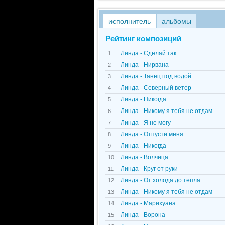
исполнитель
альбомы
Рейтинг композиций
Линда - Сделай так
1
Линда - Нирвана
2
Линда - Танец под водой
3
Линда - Северный ветер
4
Линда - Никогда
5
Линда - Никому я тебя не отдам
6
Линда - Я не могу
7
Линда - Отпусти меня
8
Линда - Никогда
9
Линда - Волчица
10
Линда - Круг от руки
11
Линда - От холода до тепла
12
Линда - Никому я тебя не отдам
13
Линда - Марихуана
14
Линда - Ворона
15