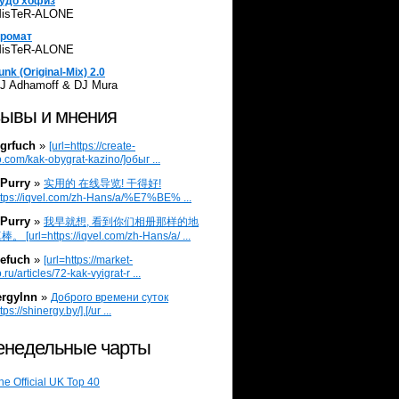
удо хофиз
isTeR-ALONE
ромат
isTeR-ALONE
unk (Original-Mix) 2.0
J Adhamoff & DJ Mura
ывы и мнения
grfuch
»
[url=https://create-
.com/kak-obygrat-kazino/]обыг ...
Purry
»
实用的 在线导览! 干得好!
ttps://iqvel.com/zh-Hans/a/%E7%BE% ...
Purry
»
我早就想, 看到你们相册那样的地
 [url=https://iqvel.com/zh-Hans/a/ ...
efuch
»
[url=https://market-
.ru/articles/72-kak-vyigrat-r ...
ergylnn
»
Доброго времени суток
tps://shinergy.by/].[/ur ...
недельные чарты
he Official UK Top 40