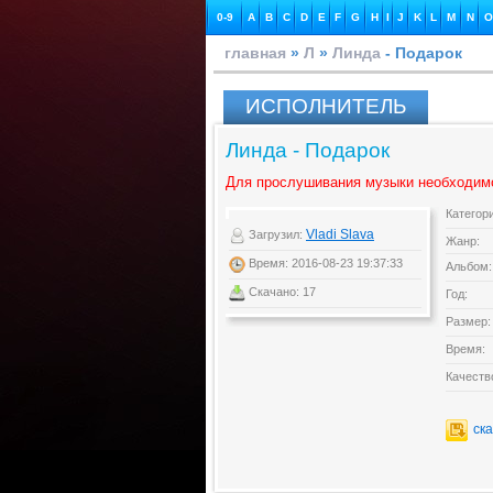
0-9
A
B
C
D
E
F
G
H
I
J
K
L
M
N
O
главная
»
Л
»
Линда
- Подарок
ИСПОЛНИТЕЛЬ
Линда - Подарок
Для прослушивания музыки необходим
Категор
Vladi Slava
Загрузил:
Жанр:
Время: 2016-08-23 19:37:33
Альбом:
Скачано: 17
Год:
Размер:
Время:
Качеств
ск