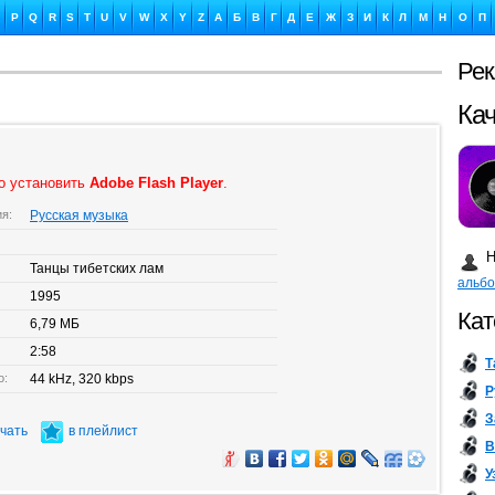
P
Q
R
S
T
U
V
W
X
Y
Z
А
Б
В
Г
Д
Е
Ж
З
И
К
Л
М
Н
О
П
Ре
Ка
о установить
Adobe Flash Player
.
ия:
Русская музыка
Бу
Н
Танцы тибетских лам
альб
1995
Кат
6,79 МБ
2:58
Т
о:
44 kHz, 320 kbps
Р
З
ачать
в плейлист
В
У