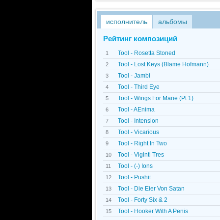
исполнитель
альбомы
Рейтинг композиций
Tool - Rosetta Stoned
1
Tool - Lost Keys (Blame Hofmann)
2
Tool - Jambi
3
Tool - Third Eye
4
Tool - Wings For Marie (Pt 1)
5
Tool - AEnima
6
Tool - Intension
7
Tool - Vicarious
8
Tool - Right In Two
9
Tool - Viginti Tres
10
Tool - (-) Ions
11
Tool - Pushit
12
Tool - Die Eier Von Satan
13
Tool - Forty Six & 2
14
Tool - Hooker With A Penis
15