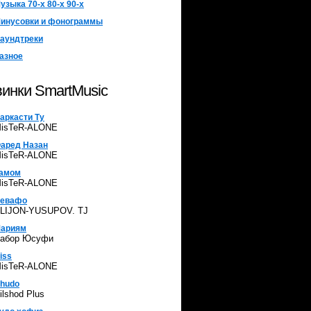
узыка 70-х 80-х 90-х
инусовки и фонограммы
аундтреки
азное
инки SmartMusic
аркасти Ту
isTeR-ALONE
аред Назан
isTeR-ALONE
амом
isTeR-ALONE
евафо
LIJON-YUSUPOV. TJ
ариям
абор Юсуфи
iss
isTeR-ALONE
hudo
ilshod Plus