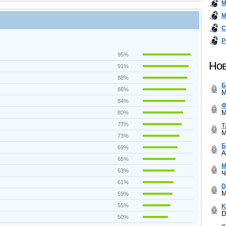
М
М
С
Р
95%
Нов
91%
88%
Б
86%
M
84%
Ф
M
80%
77%
Т
M
73%
Б
69%
A
65%
М
63%
Ч
61%
D
M
59%
55%
K
D
50%