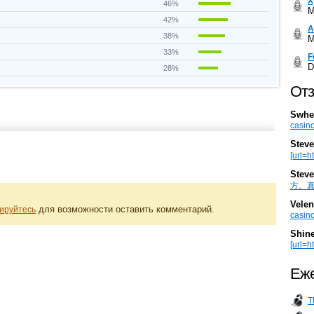
Х
46%
M
42%
А
38%
M
33%
F
D
28%
Отз
Swhe
casino
Steve
[url=h
Steve
方。真棒。
Velen
для возможности оставить комментарий.
ируйтесь
casino
Shin
[url=ht
Еже
T