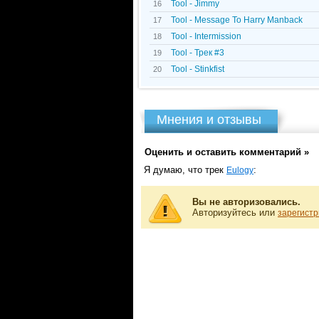
Tool - Jimmy
16
Tool - Message To Harry Manback
17
Tool - Intermission
18
Tool - Трек #3
19
Tool - Stinkfist
20
Мнения и отзывы
Оценить и оставить комментарий »
Я думаю, что трек
:
Eulogy
Вы не авторизовались.
Авторизуйтесь или
зарегистр