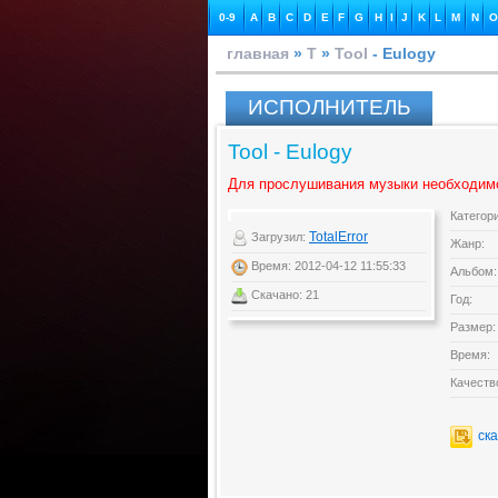
0-9
A
B
C
D
E
F
G
H
I
J
K
L
M
N
O
главная
»
T
»
Tool
- Eulogy
ИСПОЛНИТЕЛЬ
Tool - Eulogy
Для прослушивания музыки необходим
Категор
TotalError
Загрузил:
Жанр:
Время: 2012-04-12 11:55:33
Альбом:
Скачано: 21
Год:
Размер:
Время:
Качеств
ск