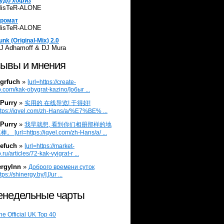
удо хофиз
isTeR-ALONE
ромат
isTeR-ALONE
unk (Original-Mix) 2.0
J Adhamoff & DJ Mura
ывы и мнения
grfuch
»
[url=https://create-
.com/kak-obygrat-kazino/]обыг ...
Purry
»
实用的 在线导览! 干得好!
ttps://iqvel.com/zh-Hans/a/%E7%BE% ...
Purry
»
我早就想, 看到你们相册那样的地
 [url=https://iqvel.com/zh-Hans/a/ ...
efuch
»
[url=https://market-
.ru/articles/72-kak-vyigrat-r ...
ergylnn
»
Доброго времени суток
tps://shinergy.by/].[/ur ...
недельные чарты
he Official UK Top 40