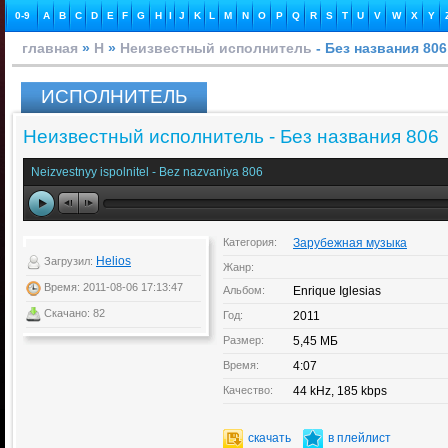
0-9
A
B
C
D
E
F
G
H
I
J
K
L
M
N
O
P
Q
R
S
T
U
V
W
X
Y
главная
»
Н
»
Неизвестный исполнитель
- Без названия 806
ИСПОЛНИТЕЛЬ
Неизвестный исполнитель - Без названия 806
Neizvestnyy ispolnitel - Bez nazvaniya 806
Категория:
Зарубежная музыка
Helios
Загрузил:
Жанр:
Время: 2011-08-06 17:13:47
Альбом:
Enrique Iglesias
Скачано: 82
Год:
2011
Размер:
5,45 МБ
Время:
4:07
Качество:
44 kHz, 185 kbps
скачать
в плейлист