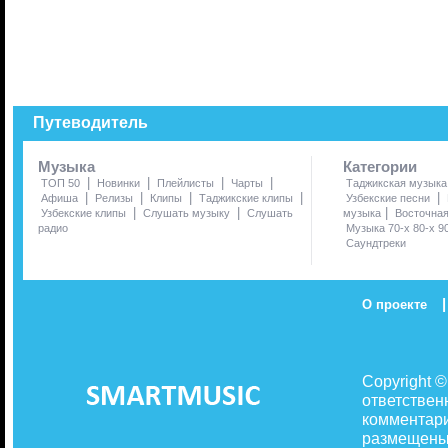
Путеводитель
Музыка
Категории
|
|
|
|
ТОП 50
Новинки
Плейлисты
Чарты
Таджикская музыка
|
|
|
|
|
Афиша
Релизы
Клипы
Таджикские клипы
Узбекские песни
|
|
|
Узбекские клипы
Слушать музыку
Слушать
музыка
Восточна
радио
Музыка 70-х 80-х 9
Саундтреки
|
О проекте
Copyright 
ответствен
комментари
размещены 