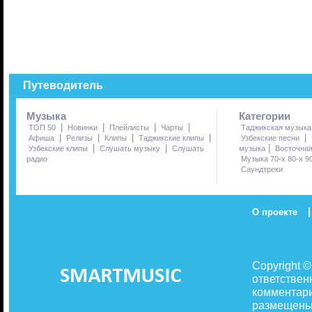
Путеводитель
Музыка
Категории
|
|
|
|
ТОП 50
Новинки
Плейлисты
Чарты
Таджикская музыка
|
|
|
|
|
Афиша
Релизы
Клипы
Таджикские клипы
Узбекские песни
|
|
|
Узбекские клипы
Слушать музыку
Слушать
музыка
Восточна
радио
Музыка 70-х 80-х 9
Саундтреки
|
О проекте
Copyright 
ответствен
комментари
размещены 