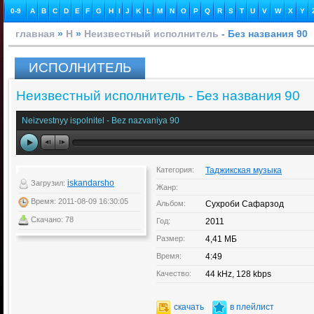
0-9
A
B
C
D
E
F
G
H
I
J
K
L
M
N
O
P
Q
R
S
T
U
V
W
X
Y
главная
»
Н
»
Неизвестный исполнитель
- Без названия 90
ИСПОЛНИТЕЛЬ
Неизвестный исполнитель - Без названия 90
Neizvestnyy ispolnitel - Bez nazvaniya 90
Категория:
Таджикская музыка
iskandarsho
Загрузил:
Жанр:
Время: 2011-08-09 16:30:05
Альбом:
Сухроби Сафарзод
Скачано: 78
Год:
2011
Размер:
4,41 МБ
Время:
4:49
Качество:
44 kHz, 128 kbps
скачать
в плейлист