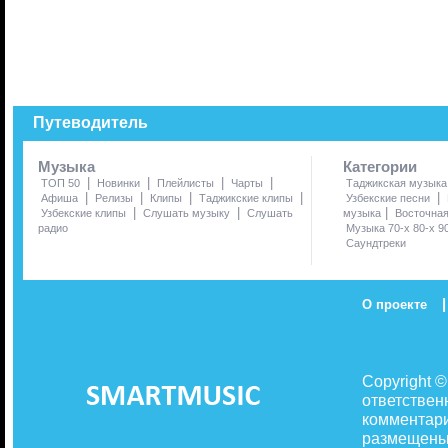
Путеводитель
Музыка
Категории
|
|
|
|
ТОП 50
Новинки
Плейлисты
Чарты
Таджикская музыка
|
|
|
|
|
Афиша
Релизы
Клипы
Таджикские клипы
Узбекские песни
|
|
|
Узбекские клипы
Слушать музыку
Слушать
музыка
Восточна
радио
Музыка 70-х 80-х 9
Саундтреки
|
О проекте
Copyright 
ответствен
комментари
размещены 