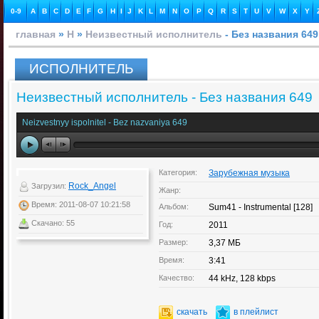
0-9
A
B
C
D
E
F
G
H
I
J
K
L
M
N
O
P
Q
R
S
T
U
V
W
X
Y
главная
»
Н
»
Неизвестный исполнитель
- Без названия 649
ИСПОЛНИТЕЛЬ
Неизвестный исполнитель - Без названия 649
Neizvestnyy ispolnitel - Bez nazvaniya 649
Категория:
Зарубежная музыка
Rock_Angel
Загрузил:
Жанр:
Время: 2011-08-07 10:21:58
Альбом:
Sum41 - Instrumental [128]
Скачано: 55
Год:
2011
Размер:
3,37 МБ
Время:
3:41
Качество:
44 kHz, 128 kbps
скачать
в плейлист