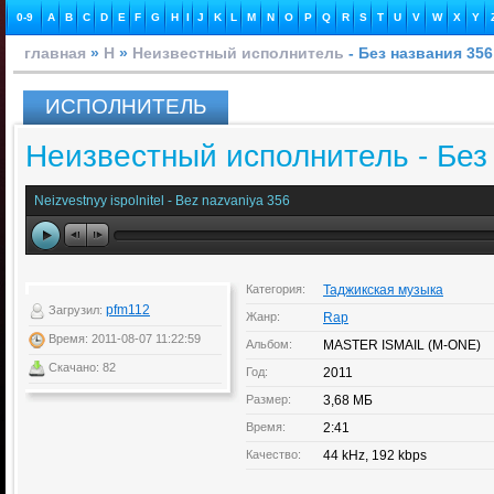
0-9
A
B
C
D
E
F
G
H
I
J
K
L
M
N
O
P
Q
R
S
T
U
V
W
X
Y
главная
»
Н
»
Неизвестный исполнитель
- Без названия 356
ИСПОЛНИТЕЛЬ
Неизвестный исполнитель - Без
Neizvestnyy ispolnitel - Bez nazvaniya 356
Категория:
Таджикская музыка
pfm112
Загрузил:
Жанр:
Rap
Время: 2011-08-07 11:22:59
Альбом:
MASTER ISMAIL (M-ONE)
Скачано: 82
Год:
2011
Размер:
3,68 МБ
Время:
2:41
Качество:
44 kHz, 192 kbps