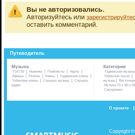
Вы не авторизовались.
Авторизуйтесь или
зарегистрируйте
оставить комментарий.
Путеводитель
Музыка
Категории
|
|
|
|
ТОП 50
Новинки
Плейлисты
Чарты
Таджикская музыка
|
|
|
|
|
Афиша
Релизы
Клипы
Таджикские клипы
Узбекские песни
|
|
|
Узбекские клипы
Слушать музыку
Слушать
музыка
Восточна
радио
Музыка 70-х 80-х 9
Саундтреки
|
О проекте
Copyright 