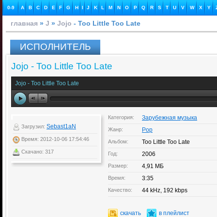
0-9
A
B
C
D
E
F
G
H
I
J
K
L
M
N
O
P
Q
R
S
T
U
V
W
X
Y
главная
»
J
»
Jojo
- Too Little Too Late
ИСПОЛНИТЕЛЬ
Jojo - Too Little Too Late
Jojo - Too Little Too Late
Категория:
Зарубежная музыка
Sebast1aN
Загрузил:
Жанр:
Pop
Время: 2012-10-06 17:54:46
Альбом:
Too Little Too Late
Скачано: 317
Год:
2006
Размер:
4,91 МБ
Время:
3:35
Качество:
44 kHz, 192 kbps
скачать
в плейлист