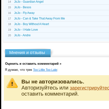
JoJo - Guardian Angel
14
JoJo - Besos
15
JoJo - Fly Away
16
JoJo - Can & Take That Away From Me
17
JoJo - Boy Without A Heart
18
JoJo - I Hate Love
19
JoJo - Andre
20
Мнения и отзывы
Оценить и оставить комментарий »
Я думаю, что трек
:
Too Little Too Late
Вы не авторизовались.
Авторизуйтесь или
зарегистрируйте
оставить комментарий.