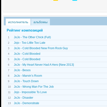
исполнитель
альбомы
Рейтинг композиций
JoJo - The Other Chick (Full)
1
Jojo - Too Little Too Late
2
JoJo - Cold Blooded New From Rock Guy
3
JoJo - Cold Blooded
4
JoJo - Cold Blooded
5
JoJo - My Heart Never Had A Hero [New 2013]
6
JoJo - Besos
7
JoJo - Marvin’s Room
8
JoJo - Touch Down
9
JoJo - Wrong Man For The Job
10
Jojo - Impossible To Love
11
JoJo - Disaster
12
JoJo - Demonstrate
13