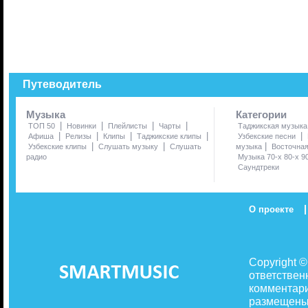
Путеводитель
Музыка
Категории
|
|
|
|
ТОП 50
Новинки
Плейлисты
Чарты
Таджикская музыка
|
|
|
|
|
Афиша
Релизы
Клипы
Таджикские клипы
Узбекские песни
|
|
|
Узбекские клипы
Слушать музыку
Слушать
музыка
Восточна
радио
Музыка 70-х 80-х 9
Саундтреки
|
О проекте
Copyright 
ответствен
комментари
размещены 