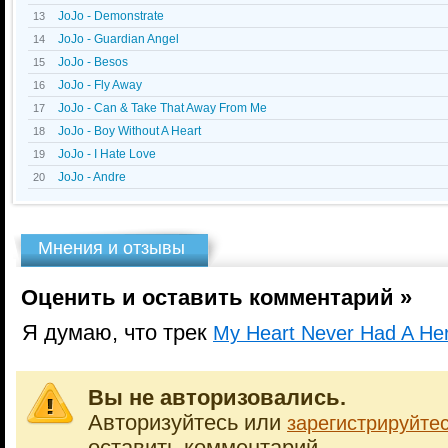
JoJo - Demonstrate
13
JoJo - Guardian Angel
14
JoJo - Besos
15
JoJo - Fly Away
16
JoJo - Can & Take That Away From Me
17
JoJo - Boy Without A Heart
18
JoJo - I Hate Love
19
JoJo - Andre
20
Мнения и отзывы
Оценить и оставить комментарий »
Я думаю, что трек
My Heart Never Had A He
Вы не авторизовались.
Авторизуйтесь или
зарегистрируйте