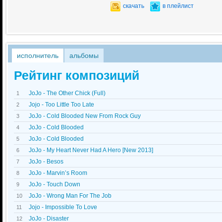
скачать
в плейлист
исполнитель
альбомы
Рейтинг композиций
JoJo - The Other Chick (Full)
1
Jojo - Too Little Too Late
2
JoJo - Cold Blooded New From Rock Guy
3
JoJo - Cold Blooded
4
JoJo - Cold Blooded
5
JoJo - My Heart Never Had A Hero [New 2013]
6
JoJo - Besos
7
JoJo - Marvin’s Room
8
JoJo - Touch Down
9
JoJo - Wrong Man For The Job
10
Jojo - Impossible To Love
11
JoJo - Disaster
12