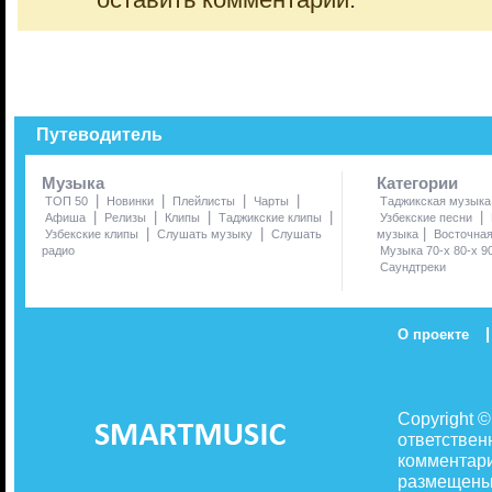
оставить комментарий.
Путеводитель
Музыка
Категории
|
|
|
|
ТОП 50
Новинки
Плейлисты
Чарты
Таджикская музыка
|
|
|
|
|
Афиша
Релизы
Клипы
Таджикские клипы
Узбекские песни
|
|
|
Узбекские клипы
Слушать музыку
Слушать
музыка
Восточна
радио
Музыка 70-х 80-х 9
Саундтреки
|
О проекте
Copyright 
ответствен
комментари
размещены 