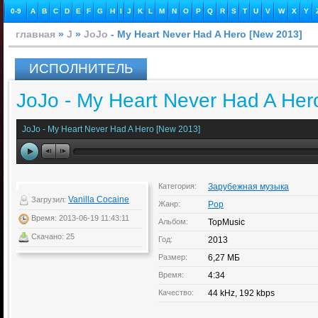
0-9
A
B
C
D
E
F
G
H
I
J
K
L
M
N
O
P
Q
R
S
T
U
V
W
X
Y
главная
»
J
»
JoJo
- My Heart Never Had A Hero [New 2013]
ИСПОЛНИТЕЛЬ
JoJo - My Heart Never Had A Her
JoJo - My Heart Never Had A Hero [New 2013]
Категория:
Зарубежная музыка
Vanilla Cocaine
Загрузил:
Жанр:
Pop
Время: 2013-06-19 11:43:11
Альбом:
TopMusic
Скачано: 25
Год:
2013
Размер:
6,27 МБ
Время:
4:34
Качество:
44 kHz, 192 kbps