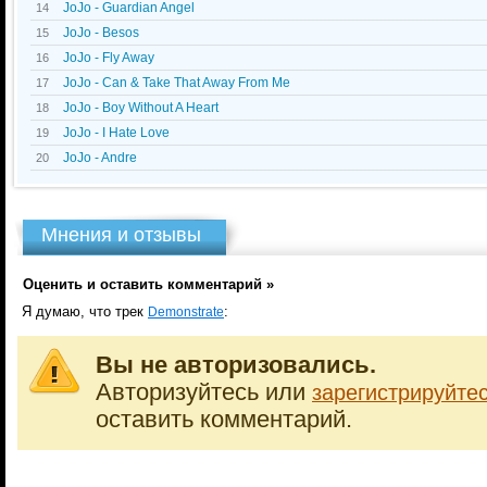
JoJo - Guardian Angel
14
JoJo - Besos
15
JoJo - Fly Away
16
JoJo - Can & Take That Away From Me
17
JoJo - Boy Without A Heart
18
JoJo - I Hate Love
19
JoJo - Andre
20
Мнения и отзывы
Оценить и оставить комментарий »
Я думаю, что трек
:
Demonstrate
Вы не авторизовались.
Авторизуйтесь или
зарегистрируйте
оставить комментарий.