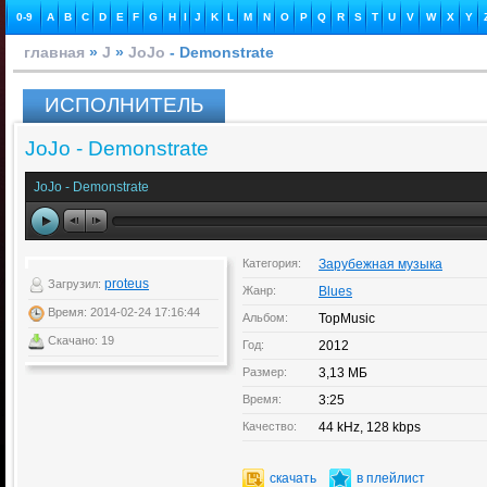
0-9
A
B
C
D
E
F
G
H
I
J
K
L
M
N
O
P
Q
R
S
T
U
V
W
X
Y
главная
»
J
»
JoJo
- Demonstrate
ИСПОЛНИТЕЛЬ
JoJo - Demonstrate
JoJo - Demonstrate
Категория:
Зарубежная музыка
proteus
Загрузил:
Жанр:
Blues
Время: 2014-02-24 17:16:44
Альбом:
TopMusic
Скачано: 19
Год:
2012
Размер:
3,13 МБ
Время:
3:25
Качество:
44 kHz, 128 kbps
скачать
в плейлист