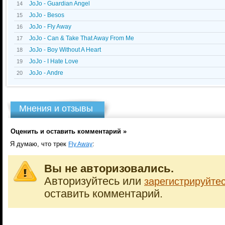
JoJo - Guardian Angel
14
JoJo - Besos
15
JoJo - Fly Away
16
JoJo - Can & Take That Away From Me
17
JoJo - Boy Without A Heart
18
JoJo - I Hate Love
19
JoJo - Andre
20
Мнения и отзывы
Оценить и оставить комментарий »
Я думаю, что трек
:
Fly Away
Вы не авторизовались.
Авторизуйтесь или
зарегистрируйте
оставить комментарий.