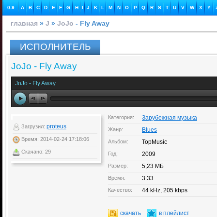
0-9
A
B
C
D
E
F
G
H
I
J
K
L
M
N
O
P
Q
R
S
T
U
V
W
X
Y
главная
»
J
»
JoJo
- Fly Away
ИСПОЛНИТЕЛЬ
JoJo - Fly Away
JoJo - Fly Away
Категория:
Зарубежная музыка
proteus
Загрузил:
Жанр:
Blues
Время: 2014-02-24 17:18:06
Альбом:
TopMusic
Скачано: 29
Год:
2009
Размер:
5,23 МБ
Время:
3:33
Качество:
44 kHz, 205 kbps
скачать
в плейлист