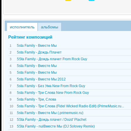
исполнитель
альбомы
Рейтинг композиций
5sta Family - Вместе Мы
1
5sta Family - Дождь Плачет
2
5Sta Family - Дождь плачет From Rock Guy
3
5sta Family - Вместе Мы
4
5sta Family - Вместе Мы
5
5sta Family - Вместе Мы 2012
6
5sta Family - Без Ума New From Rock Guy
7
5sta Family - Три Слова New From Rock Guy
8
5sta Family - Три, Слова
9
5sta Family - Три Слова (Fidel Wicked Radio Edit) (PrimeMusic.ru...
10
5sta Family - Вместе Мы (.primemusic.ru)
11
5Sta Family - Дождь плачет / Dozd' Plachet
12
5Sta Family - nulВместе Мы (DJ Solovey Remix)
13