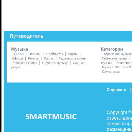
Путеводитель
Музыка
Категории
|
|
|
|
ТОП 50
Новинки
Плейлисты
Чарты
Таджикская музыка
|
|
|
|
|
Афиша
Релизы
Клипы
Таджикские клипы
Узбекские песни
|
|
|
Узбекские клипы
Слушать музыку
Слушать
музыка
Восточна
радио
Музыка 70-х 80-х 9
Саундтреки
|
О проекте
Copyright 
ответствен
комментари
размещены 