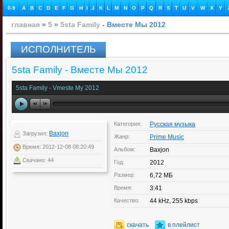
0-9
A
B
C
D
E
F
G
H
I
J
K
L
M
N
O
P
Q
R
S
T
U
V
W
X
Y
главная
»
5
»
5sta Family
- Вместе Мы 2012
ИСПОЛНИТЕЛЬ
5sta Family - Вместе Мы 2012
5sta Family - Vmeste My 2012
Категория:
Русская музыка
Baxjon
Загрузил:
Жанр:
Prime Music
Время: 2012-12-08 08:20:49
Альбом:
Baxjon
Скачано: 44
Год:
2012
Размер:
6,72 МБ
Время:
3:41
Качество:
44 kHz, 255 kbps
скачать
в плейлист