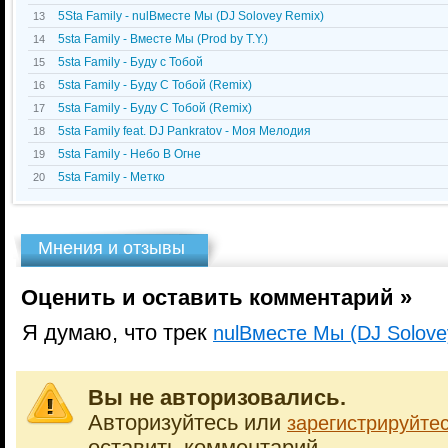
5Sta Family - nulВместе Мы (DJ Solovey Remix)
13
5sta Family - Вместе Мы (Prod by T.Y.)
14
5sta Family - Буду с Тобой
15
5sta Family - Буду С Тобой (Remix)
16
5sta Family - Буду С Тобой (Remix)
17
5sta Family feat. DJ Pankratov - Моя Мелодия
18
5sta Family - Небо В Огне
19
5sta Family - Метко
20
Мнения и отзывы
Оценить и оставить комментарий »
Я думаю, что трек
nulВместе Мы (DJ Solove
Вы не авторизовались.
Авторизуйтесь или
зарегистрируйте