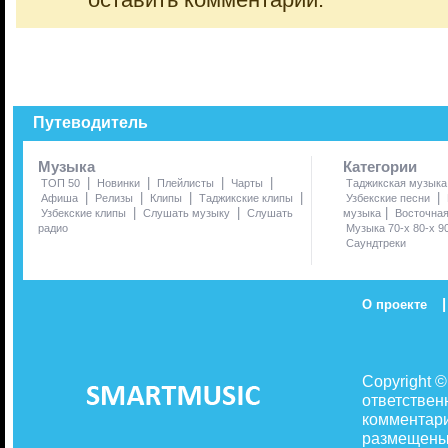
оставить комментарий.
Путеводитель
Музыка
Категории
|
|
|
|
ТОП 50
Новинки
Плейлисты
Чарты
Таджикская музыка
|
|
|
|
|
Афиша
Релизы
Клипы
Таджикские клипы
Узбекские песни
|
|
|
Узбекские клипы
Слушать музыку
Слушать
музыка
Восточна
радио
Музыка 70-х 80-х 9
Саундтреки
|
О проекте
Copyright 
ответствен
комментари
размещены 