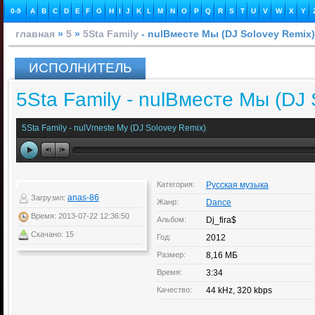
0-9
A
B
C
D
E
F
G
H
I
J
K
L
M
N
O
P
Q
R
S
T
U
V
W
X
Y
главная
»
5
»
5Sta Family
- nulВместе Мы (DJ Solovey Remix)
ИСПОЛНИТЕЛЬ
5Sta Family - nulВместе Мы (DJ 
5Sta Family - nulVmeste My (DJ Solovey Remix)
Категория:
Русская музыка
anas-86
Загрузил:
Жанр:
Dance
Время: 2013-07-22 12:36:50
Альбом:
Dj_fira$
Скачано: 15
Год:
2012
Размер:
8,16 МБ
Время:
3:34
Качество:
44 kHz, 320 kbps