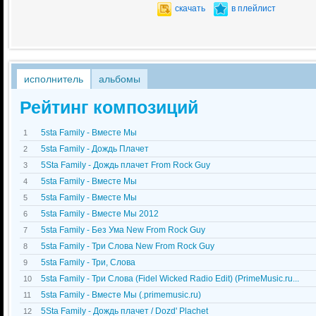
скачать
в плейлист
исполнитель
альбомы
Рейтинг композиций
5sta Family - Вместе Мы
1
5sta Family - Дождь Плачет
2
5Sta Family - Дождь плачет From Rock Guy
3
5sta Family - Вместе Мы
4
5sta Family - Вместе Мы
5
5sta Family - Вместе Мы 2012
6
5sta Family - Без Ума New From Rock Guy
7
5sta Family - Три Слова New From Rock Guy
8
5sta Family - Три, Слова
9
5sta Family - Три Слова (Fidel Wicked Radio Edit) (PrimeMusic.ru...
10
5sta Family - Вместе Мы (.primemusic.ru)
11
5Sta Family - Дождь плачет / Dozd' Plachet
12