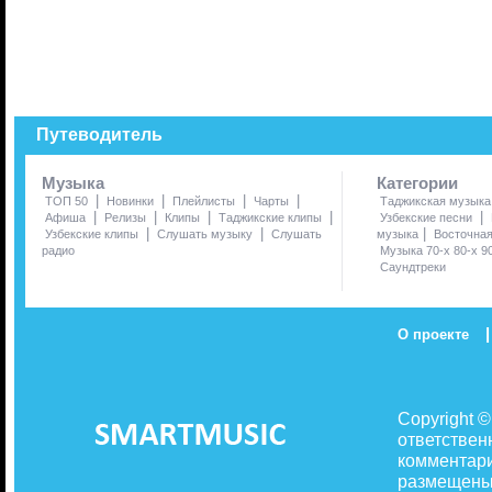
Путеводитель
Музыка
Категории
|
|
|
|
ТОП 50
Новинки
Плейлисты
Чарты
Таджикская музыка
|
|
|
|
|
Афиша
Релизы
Клипы
Таджикские клипы
Узбекские песни
|
|
|
Узбекские клипы
Слушать музыку
Слушать
музыка
Восточна
радио
Музыка 70-х 80-х 9
Саундтреки
|
О проекте
Copyright 
ответствен
комментари
размещены 