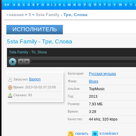
0-9
A
B
C
D
E
F
G
H
I
J
K
L
M
N
O
P
Q
R
S
T
U
V
W
X
Y
главная
»
5
»
5sta Family
- Три, Слова
ИСПОЛНИТЕЛЬ
5sta Family - Три, Слова
5sta Family - Tri, Slova
Категория:
Русская музыка
Baxjon
Загрузил:
Жанр:
Blues
Время: 2013-03-02 07:23:05
Альбом:
TopMusic
Скачано: 83
Год:
2013
Размер:
7,93 МБ
Время:
3:28
Качество:
44 kHz, 320 kbps
скачать
в плейлист