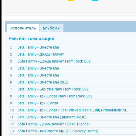
исполнитель
альбомы
Рейтинг композиций
5sta Family - Вместе Мы
1
5sta Family - Дождь Плачет
2
5Sta Family - Дождь плачет From Rock Guy
3
5sta Family - Вместе Мы
4
5sta Family - Вместе Мы
5
5sta Family - Вместе Мы 2012
6
5sta Family - Без Ума New From Rock Guy
7
5sta Family - Три Слова New From Rock Guy
8
5sta Family - Три, Слова
9
5sta Family - Три Слова (Fidel Wicked Radio Edit) (PrimeMusic.ru...
10
5sta Family - Вместе Мы (.primemusic.ru)
11
5Sta Family - Дождь плачет / Dozd' Plachet
12
5Sta Family - nulВместе Мы (DJ Solovey Remix)
13