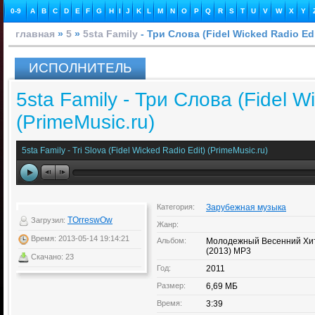
0-9
A
B
C
D
E
F
G
H
I
J
K
L
M
N
O
P
Q
R
S
T
U
V
W
X
Y
главная
»
5
»
5sta Family
- Три Слова (Fidel Wicked Radio Edi
ИСПОЛНИТЕЛЬ
5sta Family - Три Слова (Fidel W
(PrimeMusic.ru)
5sta Family - Tri Slova (Fidel Wicked Radio Edit) (PrimeMusic.ru)
Категория:
Зарубежная музыка
TOrreswOw
Загрузил:
Жанр:
Время: 2013-05-14 19:14:21
Альбом:
Молодежный Весенний Хи
(2013) MP3
Скачано: 23
Год:
2011
Размер:
6,69 МБ
Время:
3:39