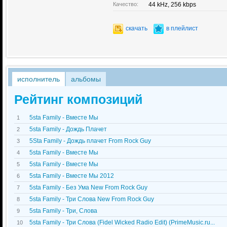
Качество:
44 kHz, 256 kbps
скачать
в плейлист
исполнитель
альбомы
Рейтинг композиций
5sta Family - Вместе Мы
1
5sta Family - Дождь Плачет
2
5Sta Family - Дождь плачет From Rock Guy
3
5sta Family - Вместе Мы
4
5sta Family - Вместе Мы
5
5sta Family - Вместе Мы 2012
6
5sta Family - Без Ума New From Rock Guy
7
5sta Family - Три Слова New From Rock Guy
8
5sta Family - Три, Слова
9
5sta Family - Три Слова (Fidel Wicked Radio Edit) (PrimeMusic.ru...
10