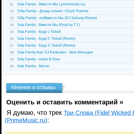
5sta Family - Вместе Мы (.primemusic.ru)
11
5Sta Family - Дождь плачет / Dozd' Plachet
12
5Sta Family - nulВместе Мы (DJ Solovey Remix)
13
5sta Family - Вместе Мы (Prod by T.Y.)
14
5sta Family - Буду с Тобой
15
5sta Family - Буду С Тобой (Remix)
16
5sta Family - Буду С Тобой (Remix)
17
5sta Family feat. DJ Pankratov - Моя Мелодия
18
5sta Family - Небо В Огне
19
5sta Family - Метко
20
Мнения и отзывы
Оценить и оставить комментарий »
Я думаю, что трек
Три Слова (Fidel Wicked R
:
(PrimeMusic.ru)