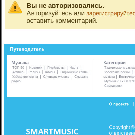
Вы не авторизовались.
Авторизуйтесь или
зарегистрируйте
оставить комментарий.
Путеводитель
Музыка
Категории
|
|
|
|
ТОП 50
Новинки
Плейлисты
Чарты
Таджикская музыка
|
|
|
|
|
Афиша
Релизы
Клипы
Таджикские клипы
Узбекские песни
|
|
|
Узбекские клипы
Слушать музыку
Слушать
музыка
Восточна
радио
Музыка 70-х 80-х 9
Саундтреки
|
О проекте
Copyright 
ответствен