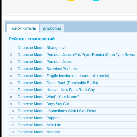
исполнитель
альбомы
Рейтинг композиций
Depeche Mode - Strangelove
1
Depeche Mode - Personal Jesus (Eric Prydz Remix) (Sean Tyas Rewor..
2
Depeche Mode - Personal Jesus
3
Depeche Mode - Sweetest Perfection
4
Depeche Mode - Fragile tension (Laidback Luke remix)
5
Depeche Mode - Come Back (Dominatrix Radio)
6
Depeche Mode - Heaven New From Rock Guy
7
Depeche Mode - What's Your Name?
8
Depeche Mode - Boys Say Go!
9
Depeche Mode - I Sometimes Wish I Was Dead
10
Depeche Mode - Puppets
11
Depeche Mode - New Life
12
Depeche Mode - Nodisco
13