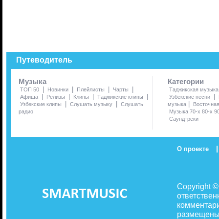
Путеводитель
Музыка
Категории
|
|
|
|
ТОП 50
Новинки
Плейлисты
Чарты
Таджикская музыка
|
|
|
|
|
Афиша
Релизы
Клипы
Таджикские клипы
Узбекские песни
|
|
|
Узбекские клипы
Слушать музыку
Слушать
музыка
Восточна
радио
Музыка 70-х 80-х 9
Саундтреки
|
О проекте
Copyright 
ответствен
комментари
размещены 