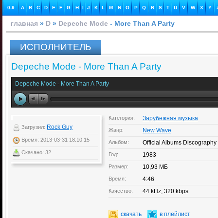
0-9
A
B
C
D
E
F
G
H
I
J
K
L
M
N
O
P
Q
R
S
T
U
V
W
X
Y
главная
»
D
»
Depeche Mode
- More Than A Party
ИСПОЛНИТЕЛЬ
Depeche Mode - More Than A Party
Depeche Mode - More Than A Party
Категория:
Зарубежная музыка
Rock Guy
Загрузил:
Жанр:
New Wave
Время: 2013-03-31 18:10:15
Альбом:
Official Albums Discography
Скачано: 32
Год:
1983
Размер:
10,93 МБ
Время:
4:46
Качество:
44 kHz, 320 kbps
скачать
в плейлист