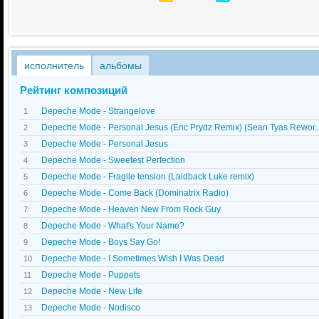
исполнитель
альбомы
Рейтинг композиций
Depeche Mode - Strangelove
1
Depeche Mode - Personal Jesus (Eric Prydz Remix) (Sean Tyas Rewor..
2
Depeche Mode - Personal Jesus
3
Depeche Mode - Sweetest Perfection
4
Depeche Mode - Fragile tension (Laidback Luke remix)
5
Depeche Mode - Come Back (Dominatrix Radio)
6
Depeche Mode - Heaven New From Rock Guy
7
Depeche Mode - What's Your Name?
8
Depeche Mode - Boys Say Go!
9
Depeche Mode - I Sometimes Wish I Was Dead
10
Depeche Mode - Puppets
11
Depeche Mode - New Life
12
Depeche Mode - Nodisco
13