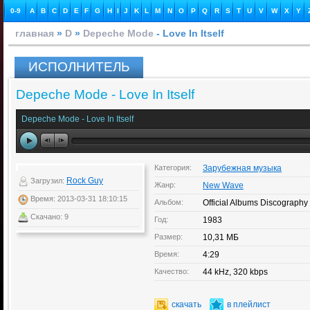
0-9
A
B
C
D
E
F
G
H
I
J
K
L
M
N
O
P
Q
R
S
T
U
V
W
X
Y
главная
»
D
»
Depeche Mode
- Love In Itself
ИСПОЛНИТЕЛЬ
Depeche Mode - Love In Itself
Depeche Mode - Love In Itself
Категория:
Зарубежная музыка
Rock Guy
Загрузил:
Жанр:
New Wave
Время: 2013-03-31 18:10:15
Альбом:
Official Albums Discography
Скачано: 9
Год:
1983
Размер:
10,31 МБ
Время:
4:29
Качество:
44 kHz, 320 kbps
скачать
в плейлист