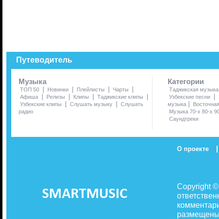
Путеводитель
Музыка
Категории
|
|
|
|
ТОП 50
Новинки
Плейлисты
Чарты
Таджикская музыка
|
|
|
|
|
Афиша
Релизы
Клипы
Таджикские клипы
Узбекские песни
|
|
|
Узбекские клипы
Слушать музыку
Слушать
музыка
Восточна
радио
Музыка 70-х 80-х 9
Саундтреки
|
О проекте
Copyright 
ответствен
комментари
размещены 