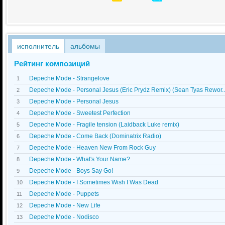
исполнитель
альбомы
Рейтинг композиций
Depeche Mode - Strangelove
1
Depeche Mode - Personal Jesus (Eric Prydz Remix) (Sean Tyas Rewor..
2
Depeche Mode - Personal Jesus
3
Depeche Mode - Sweetest Perfection
4
Depeche Mode - Fragile tension (Laidback Luke remix)
5
Depeche Mode - Come Back (Dominatrix Radio)
6
Depeche Mode - Heaven New From Rock Guy
7
Depeche Mode - What's Your Name?
8
Depeche Mode - Boys Say Go!
9
Depeche Mode - I Sometimes Wish I Was Dead
10
Depeche Mode - Puppets
11
Depeche Mode - New Life
12
Depeche Mode - Nodisco
13