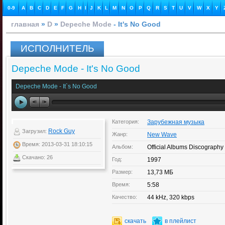
0-9
A
B
C
D
E
F
G
H
I
J
K
L
M
N
O
P
Q
R
S
T
U
V
W
X
Y
главная
»
D
»
Depeche Mode
- It's No Good
ИСПОЛНИТЕЛЬ
Depeche Mode - It's No Good
Depeche Mode - It`s No Good
Категория:
Зарубежная музыка
Rock Guy
Загрузил:
Жанр:
New Wave
Время: 2013-03-31 18:10:15
Альбом:
Official Albums Discography
Скачано: 26
Год:
1997
Размер:
13,73 МБ
Время:
5:58
Качество:
44 kHz, 320 kbps
скачать
в плейлист