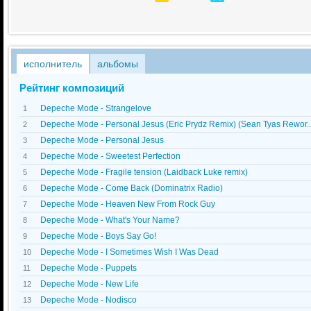
исполнитель
альбомы
Рейтинг композиций
Depeche Mode - Strangelove
1
Depeche Mode - Personal Jesus (Eric Prydz Remix) (Sean Tyas Rewor..
2
Depeche Mode - Personal Jesus
3
Depeche Mode - Sweetest Perfection
4
Depeche Mode - Fragile tension (Laidback Luke remix)
5
Depeche Mode - Come Back (Dominatrix Radio)
6
Depeche Mode - Heaven New From Rock Guy
7
Depeche Mode - What's Your Name?
8
Depeche Mode - Boys Say Go!
9
Depeche Mode - I Sometimes Wish I Was Dead
10
Depeche Mode - Puppets
11
Depeche Mode - New Life
12
Depeche Mode - Nodisco
13