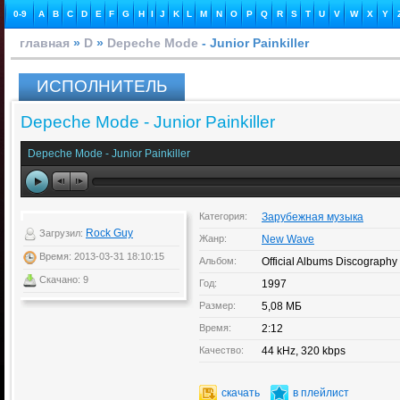
0-9
A
B
C
D
E
F
G
H
I
J
K
L
M
N
O
P
Q
R
S
T
U
V
W
X
Y
главная
»
D
»
Depeche Mode
- Junior Painkiller
ИСПОЛНИТЕЛЬ
Depeche Mode - Junior Painkiller
Depeche Mode - Junior Painkiller
Категория:
Зарубежная музыка
Rock Guy
Загрузил:
Жанр:
New Wave
Время: 2013-03-31 18:10:15
Альбом:
Official Albums Discography
Скачано: 9
Год:
1997
Размер:
5,08 МБ
Время:
2:12
Качество:
44 kHz, 320 kbps
скачать
в плейлист