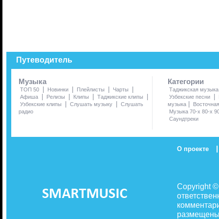
Путеводитель
Музыка
Категории
|
|
|
|
ТОП 50
Новинки
Плейлисты
Чарты
Таджикская музыка
|
|
|
|
|
Афиша
Релизы
Клипы
Таджикские клипы
Узбекские песни
|
|
|
Узбекские клипы
Слушать музыку
Слушать
музыка
Восточна
радио
Музыка 70-х 80-х 9
Саундтреки
|
О проекте
Copyright 
ответствен
комментари
размещены 